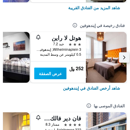
شاهد المزيد من الفنادق القريبة
فنادق رخيصة في إيندهوفين
هوتل لا راين
3 نجوم
جيد 7.2
Wilhelminaplein 3, إيندهوفين, مقاطعة شمال برابنت, هولندا
0.5 كيلومتر عن وسط المدينة
252 ﷼
عرض الصفقة
شاهد أرخص الفنادق في إيندهوفين
الفنادق الموصى بها
فان دير فالك هوتل إيندهوفن
4 نجوم
ممتاز 8.3
Aalsterweg 322, إيندهوفين, مقاطعة شمال برابنت, هولندا