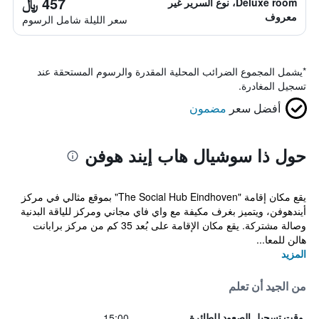
457 ﷼
Deluxe room، نوع السرير غير
معروف
سعر الليلة شامل الرسوم
*
يشمل المجموع الضرائب المحلية المقدرة والرسوم المستحقة عند
تسجيل المغادرة.
أفضل سعر
مضمون
حول ذا سوشيال هاب إيند هوفن
يقع مكان إقامة "The Social Hub Eindhoven" بموقع مثالي في مركز
أيندهوفن، ويتميز بغرف مكيفة مع واي فاي مجاني ومركز للياقة البدنية
وصالة مشتركة. يقع مكان الإقامة على بُعد 35 كم من مركز برابانت
هالن للمعا...
المزيد
من الجيد أن تعلم
15:00
وقت تسجيل الصعود للطائرة