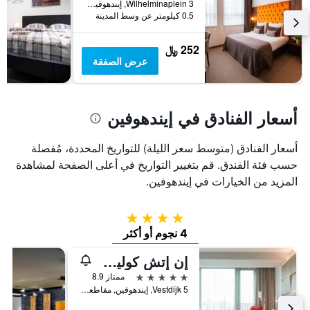
محور
الأسبوع
Wilhelminaplein 3, إيندهوفين, مقاطعة شمال برابنت, هولندا
Y
خلال
0.5 كيلومتر عن وسط المدينة
آخر
الذي
3
يعرض
252 ﷼
أيام
متوسط
عرض الصفقة
سعر
غرفة
أسعار الفنادق في إيندهوفين
أسعار الفنادق (متوسط سعر الليلة) للتواريخ المحددة، مُفصلة
حسب فئة الفندق. قم بتغيير التواريخ في أعلى الصفحة لمشاهدة
المزيد من الخيارات في إيندهوفين.
4 نجوم
4 نجوم أو أكثر
إن إتش كوليكشن آيندهوفن سنتر
5 نجوم
ممتاز 8.9
Vestdijk 5, إيندهوفين, مقاطعة شمال برابنت, هولندا