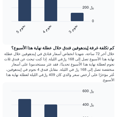
X
bars.
الذي
200 ﷼
يعرض
يعرض
أيام
المخطط
0
الأسبوع.
التالي
ن
م
ن
م
ن
م
يتضمن
متوسط
4
ج
و
3
ج
و
5
ج
و
المخطط
End
سعر
of
التالي
الغرفة
interactive
1
هذه
chart
محور
كم تكلفة غرفة إيندهوفين فندق خلال عطلة نهاية هذا الأسبوع؟
الليلة
Y
الذي
خلال آخر 72 ساعة، شهدنا انخفاض أسعار فنادق في إيندهوفين خلال عطلة
الذي
عُثر
نهاية هذا الأسبوع تصل إلى 168 ﷼في الليلة. إذا كنت تبحث عن فندق ثلاث
يعرض
عليه
نجوم لعطلة نهاية هذا الأسبوع تحديدًا، فقد عثر مستخدمونا على أسعار
متوسط
خلال
منخفضة تصل إلى 168 ﷼ في الليلة. مقابل فندق 4 نجوم في إيندهوفين،
سعر
آخر
عُثر مؤخرًا على أرخص سعر والذي كان 409 ﷼في الليلة لعطلة نهاية هذا
غرفة
3
الأسبوع.
أيام
مع
600 ﷼
التصنيف
Bar
حسب
Chart
graphic.
chart
النجوم
400 ﷼
with
يتضمن
3
المخطط
bars.