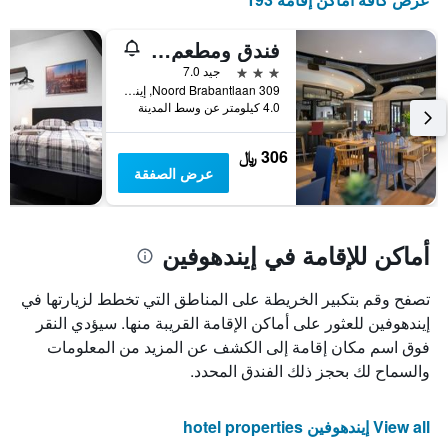
فندق ومطعم كامبانيل أيندهوفن
3 نجوم
جيد 7.0
Noord Brabantlaan 309, إيندهوفين, مقاطعة شمال برابنت, هولندا
4.0 كيلومتر عن وسط المدينة
306 ﷼
عرض الصفقة
أماكن للإقامة في إيندهوفين
تصفح وقم بتكبير الخريطة على المناطق التي تخطط لزيارتها في
إيندهوفين للعثور على أماكن الإقامة القريبة منها. سيؤدي النقر
فوق اسم مكان إقامة إلى الكشف عن المزيد من المعلومات
والسماح لك بحجز ذلك الفندق المحدد.
View all إيندهوفين hotel properties