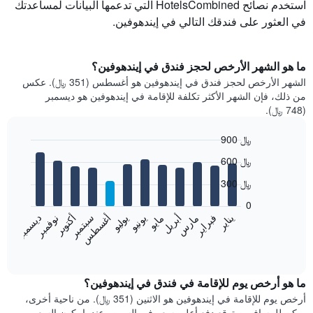
استخدم نصائح HotelsCombined التي تدعمها البيانات لمساعدتك
في العثور على فندقك التالي في إيندهوفين.
ما هو الشهر الأرخص لحجز فندق في إيندهوفين؟
الشهر الأرخص لحجز فندق في إيندهوفين هو أغسطس (351 ﷼). عكس
من ذلك، فإن الشهر الأكثر تكلفة للإقامة في إيندهوفين هو ديسمبر
(748 ﷼).
900 ﷼
Bar
Chart
600 ﷼
graphic.
chart
with
300 ﷼
12
bars.
0
فبراير
مايو
أغسطس
نوفمبر
يناير
أبريل
يوليو
أكتوبر
مارس
يونيو
سبتمبر
ديسمبر
يعرض
المخطط
End
of
التالي
interactive
متوسط
chart
سعر
ما هو أرخص يوم للإقامة في فندق في إيندهوفين؟
غرفة
أرخص يوم للإقامة في إيندهوفين هو الاثنين (351 ﷼). من ناحية أخرى،
كل
يمكن للمسافرين توقع دفع أعلى سعر في السبت، عندما يكون السعر