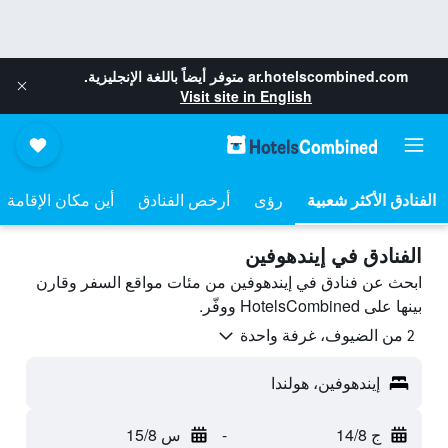
ar.hotelscombined.com
متوفر أيضاً باللغة الإنجليزية.
Visit site in English
رؤى
أرخص الفنادق
أين مكان الإقامة
الفنادق في إيندهوفين
ابحث عن فنادق في إيندهوفين من مئات مواقع السفر وقارن
بينها على HotelsCombined ووفّر.
2 من الضيوف، غرفة واحدة
إيندهوفين، هولندا
ج 14/8
-
س 15/8