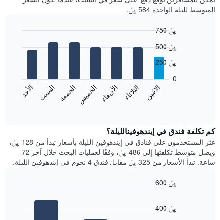
شهر
المتوسط لليلة الواحدة 584 ﷼.
يتضمن
المخطط
750 ﷼
1
Bar
محور
Chart
500 ﷼
graphic.
chart
X
with
الذي
250 ﷼
7
يعرض
bars.
0
الشهور.
الاثنين
الثلاثاء
الأربعاء
الخميس
الجمعة
السبت
الأحد
يتضمن
يعرض
المخطط
المخطط
End
التالي
of
التالي
interactive
1
متوسط
chart
محور
سعر
كم تكلفة فندق في إيندهوفينالليلة؟
Y
غرفة
عثر المستخدمون على فنادق في إيندهوفين الليلة بأسعار تبدأ من 128 ﷼،
الذي
كل
ويصل متوسط تكلفتها إلى 486 ﷼، وفقًا لعمليات البحث خلال آخر 72
يعرض
يوم
ساعة. تبدأ الأسعار من 325 ﷼ مقابل فندق 4 نجوم في إيندهوفين الليلة.
متوسط
في
سعر
الأسبوع
600 ﷼
غرفة
يتضمن
Bar
المخطط
Chart
graphic.
chart
1
400 ﷼
with
محور
3