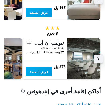
367 ﷼
عرض الصفقة
3 نجوم
3 نجوم
تيوليب ان أيندهوفن إيربورت
3 نجوم
جيد 7.9
Luchthavenweg 27, إيندهوفين, مقاطعة شمال برابنت, هولندا
376 ﷼
عرض الصفقة
أماكن إقامة أخرى في إيندهوفين
عرض كافة أماكن إقامة 193