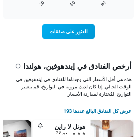
90
30
60
آخر
كيفية
المخطط
End
3
of
1
تغير
interactive
أيام
سعر
محور
chart
X
غرفة
عند
الذي
العثور على صفقات
يعرض
اقتراب
تاريخ
فئات
الإقامة
الفنادق
يتضمن
بالنجوم.
يتضمن
المخطط
1
المخطط
أرخص الفنادق في إيندهوفين، هولندا
1
محور
X
محور
هذه هي أقل الأسعار التي وجدناها للفنادق في إيندهوفين في
Y
الذي
الذي
يعرض
الوقت الحالي. إذا كان لديك مرونة في التواريخ، قم بتغيير
عدد
يعرض
التواريخ المُختارة لمقارنة الأسعار.
الأيام
متوسط
قبل
سعر
غرفة
الإقامة
عرض كل الفنادق البالغ عددها 193
في
يتضمن
عطلة
المخطط
هوتل لا راين
نهاية
التالي
1
هذا
3 نجوم
جيد 7.2