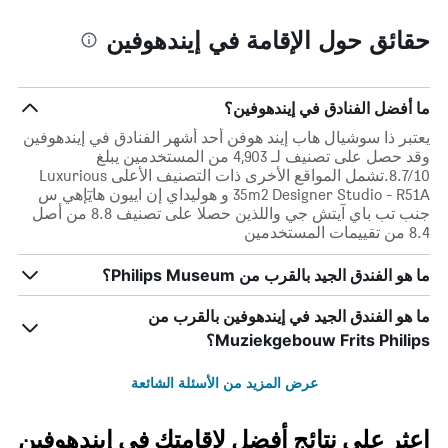
حقائق حول الإقامة في إيندهوفين
ما أفضل الفنادق في إيندهوفين؟
يعتبر ذا سوشيال هاب إيند هوفن أحد أشهر الفنادق في إيندهوفين
وقد حصل على تصنيف لـ 4,903 من المستخدمين يبلغ
8.7/10.تشمل المواقع الأخرى ذات التصنيف الأعلى Luxurious
35m2 Designer Studio - R51A و هوليداي إن اييون هايٓإهي س
جنب تب باي آيتش جي واللذين حصلا على تصنيف 8.8 من أصل
8.4 من تقييمات المستخدمين
ما هو الفندق الجيد بالقرب من Philips Museum؟
ما هو الفندق الجيد في إيندهوفين بالقرب من
Muziekgebouw Frits Philips؟
عرض المزيد من الأسئلة الشائعة
اعثر على نتائج أفضل لإقامتك في إيندهوفين