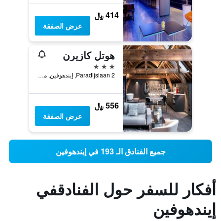
414 ﷼
عرض الصفقة
هوتل كازيرن
3 نجوم
Paradijslaan 2, إيندهوفين, مقاطعة شمال برابنت, هولندا
556 ﷼
عرض الصفقة
جميع الفنادق الـ 193 في إيندهوفين
أفكار للسفر حول الفنادقفي
إيندهوفين