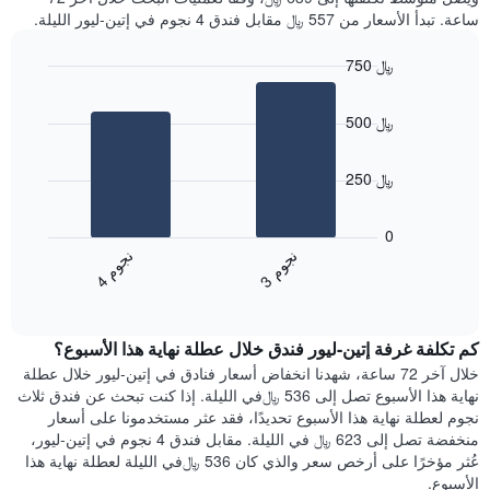
ساعة. تبدأ الأسعار من 557 ﷼ مقابل فندق 4 نجوم في إتين-ليور الليلة.
750 ﷼
Bar
Chart
graphic.
chart
500 ﷼
with
2
bars.
250 ﷼
يعرض
المخطط
0
التالي
ن
م
ن
م
متوسط
3
ج
و
4
ج
و
End
سعر
of
الغرفة
interactive
هذه
chart
كم تكلفة غرفة إتين-ليور فندق خلال عطلة نهاية هذا الأسبوع؟
الليلة
الذي
خلال آخر 72 ساعة، شهدنا انخفاض أسعار فنادق في إتين-ليور خلال عطلة
عُثر
نهاية هذا الأسبوع تصل إلى 536 ﷼في الليلة. إذا كنت تبحث عن فندق ثلاث
عليه
نجوم لعطلة نهاية هذا الأسبوع تحديدًا، فقد عثر مستخدمونا على أسعار
خلال
منخفضة تصل إلى 623 ﷼ في الليلة. مقابل فندق 4 نجوم في إتين-ليور،
آخر
عُثر مؤخرًا على أرخص سعر والذي كان 536 ﷼في الليلة لعطلة نهاية هذا
3
الأسبوع.