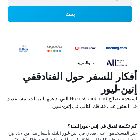
بحث
...والمزيد
أفكار للسفر حول الفنادقفي
إتين-ليور
استخدم نصائح HotelsCombined التي تدعمها البيانات لمساعدتك
في العثور على فندقك التالي في إتين-ليور.
كم تكلفة فندق في إتين-ليورالليلة؟
عثر المستخدمون على فنادق في إتين-ليور الليلة بأسعار تبدأ من 557 ﷼،
ويصل متوسط تكلفتها إلى 639 ﷼، وفقًا لعمليات البحث خلال آخر 72