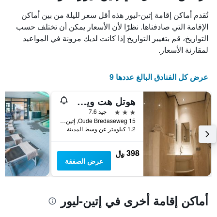
الغرفة
3
تُقدم أماكن إقامة إتين-ليور هذه أقل سعر لليلة من بين أماكن
هذه
أيام
الليلة
الإقامة التي صادفناها. نظرًا لأن الأسعار يمكن أن تختلف حسب
مع
الذي
التصنيف
التواريخ، قم بتغيير التواريخ إذا كانت لديك مرونة في المواعيد
عُثر
حسب
لمقارنة الأسعار.
عليه
النجوم
خلال
يتضمن
آخر
المخطط
عرض كل الفنادق البالغ عددها 9
3
1
أيام
محور
هوتل هت ويت بارد
X
الذي
3 نجوم
جيد 7.6
يعرض
Oude Bredaseweg 15, إتين-ليور, مقاطعة شمال برابنت, هولندا
فئات
1.2 كيلومتر عن وسط المدينة
الفنادق
بالنجوم.
398 ﷼
يتضمن
عرض الصفقة
المخطط
1
محور
Y
أماكن إقامة أخرى في إتين-ليور
الذي
يعرض