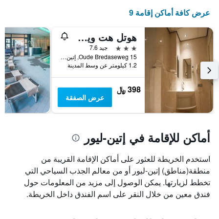
متوسط
عرض كافة أماكن إقامة 9
سعر
غرفة
في
هوتل هت ويت بارد
عطلة
3 نجوم
جيد 7.6
نهاية
Oude Bredaseweg 15, إتين-ليور, مقاطعة شمال برابنت, هولندا
هذا
1.2 كيلومتر عن وسط المدينة
الأسبوع
خلال
آخر
398 ﷼
3
عرض الصفقة
أيام
أماكن للإقامة في إتين-ليور
استخدم الخريطة للعثور على أماكن الإقامة القريبة من
منطقة(مناطق) إتين-ليور أو من معالم الجذب السياحي التي
تخطط لزيارتها. يمكن الوصول إلى مزيد من المعلومات حول
فندق معين من خلال النقر على اسم الفندق داخل الخريطة.