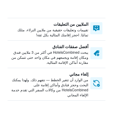
الملايين من التعليقات
تقييمات وتعليقات حقيقية من ملايين النزلاء، مثلك
تمامًا. احجز إقامتك المثالية بكل ثقة!
أفضل صفقات الفنادق
يبحث HotelsCombined في أكثر من 3 ملايين فندق
ومكان إقامة ويجمعهم في مكان واحد حتى تتمكن من
مقارنة أماكن الإقامة المثالية.
إلغاء مجاني
من الوارد أن تتغير الخطط — نتفهم ذلك. ولهذا يمكنك
البحث وحجز فنادق وأماكن إقامة على
HotelsCombined من وكالات السفر التي تقدم خدمة
الإلغاء المجاني