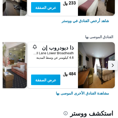
233 ﷼
عرض الصفقة
شاهد أرخص الفنادق في ووستر
الفنادق الموصى بها
ذا ديودروب إن
Bell Lane Lower Broadheath, ووستر, المملكة المتحدة
4.6 كيلومتر عن وسط المدينة
484 ﷼
عرض الصفقة
مشاهدة الفنادق الأخرى الموصى بها
استكشف ووستر