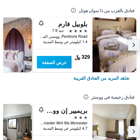
فنادق بالقرب من ذا سوان هوتل
بلوبيل فارم
4 نجوم
جيد 7.9
Pershore Road, ووستر, المملكة المتحدة
1.4 كيلومتر عن وسط المدينة
329 ﷼
عرض الصفقة
شاهد المزيد من الفنادق القريبة
فنادق رخيصة في ووستر
بريميير إن وورسستT ر -س إم5 جا كنسشس
3 نجوم
Wainwright Way Warndon Worcester Wr4 9fa Worcester, ووستر, المملكة المتحدة
4.7 كيلومتر عن وسط المدينة