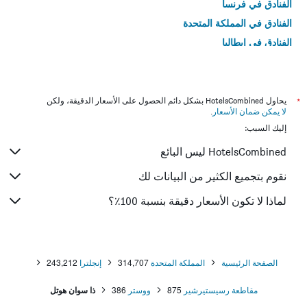
الفنادق في فرنسا
الفنادق في المملكة المتحدة
الفنادق في إيطاليا
الفنادق في تايلاند
*
يحاول HotelsCombined بشكل دائم الحصول على الأسعار الدقيقة، ولكن
لا يمكن ضمان الأسعار
.
إليك السبب:
HotelsCombined ليس البائع
نقوم بتجميع الكثير من البيانات لك
لماذا لا تكون الأسعار دقيقة بنسبة 100٪؟
الصفحة الرئيسية
المملكة المتحدة
314,707
إنجلترا
243,212
مقاطعة رسيستيرشير
875
ووستر
386
ذا سوان هوتل