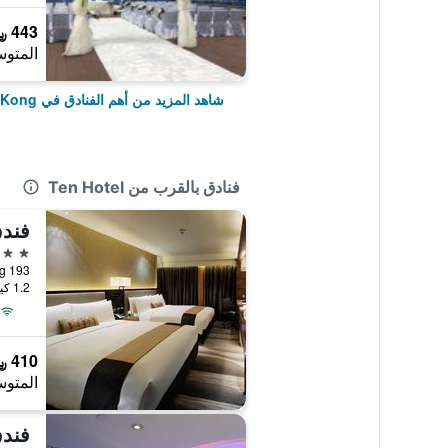
443 ﷼
المتوس
شاهد المزيد من أهم الفنادق في Hong Kong
فنادق بالقرب من Ten Hotel
فندق
5 نجوم
1.2 كيلومتر عن وسط المدينة
410 ﷼
المتوس
فندق