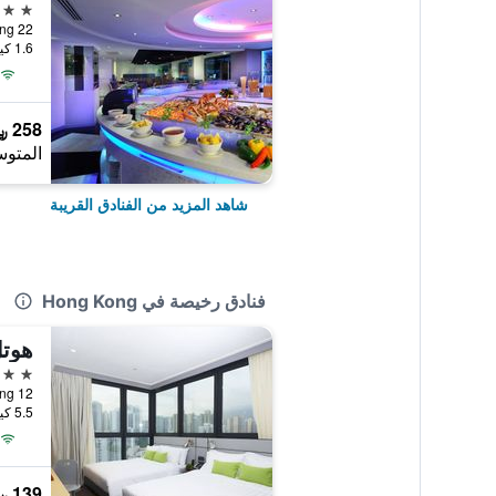
4 نجوم
22 Lai Chi Kok Road, Hong Kong, هونغ كونغ
1.6 كيلومتر عن وسط المدينة
258 ﷼
المتوس
شاهد المزيد من الفنادق القريبة
فنادق رخيصة في Hong Kong
هوت
4 نجوم
12 Ka Hing Road, Hong Kong, هونغ كونغ
5.5 كيلومتر عن وسط المدينة
139 ﷼