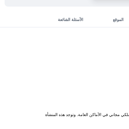
الموقع
الأسئلة الشائعة
Kowloon Tong و يضم ميزات عدة منها إنترنت لاسلكي مجاني في الأماكن العامة. وتوجد هذه المنشأة