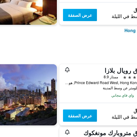
عرض الصفقة
ط في الليلة
 رويال بلازا
ممتاز 8.9
193 Prince Edward Road West, Hong Kong, هونغ كونغ
واي فاي مجاني
عرض الصفقة
ط في الليلة
 متروبارك مونغكوك