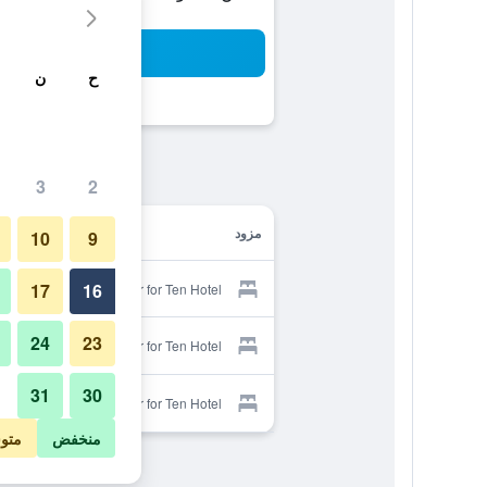
بح
ح
ن
3
2
مزود
10
9
17
16
Provider for Ten Hotel
24
23
Provider for Ten Hotel
31
30
Provider for Ten Hotel
منخفض
متو