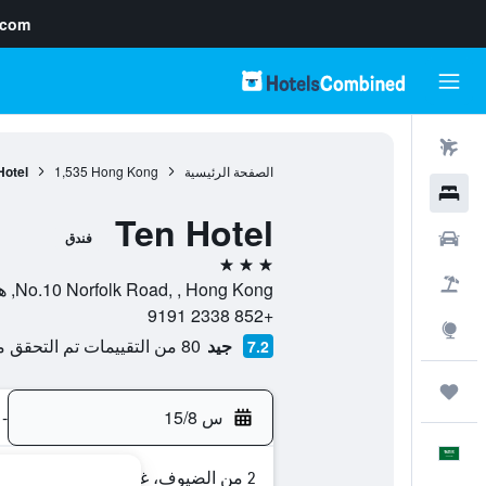
.com
رحلات طيران
الصفحة الرئيسية
Hong Kong
1,535
Hotel
فنادق
Ten Hotel
سيارات
فندق
3 نجوم
حزم العروض
No.10 Norfolk Road, , Hong Kong, هونغ كونغ
+852 2338 9191
استكشاف
جيد
80 من التقييمات تم التحقق منها
7.2
رحلات
س 15/8
-
العَرَبِيَّة
2 من الضيوف، غرفة واحدة