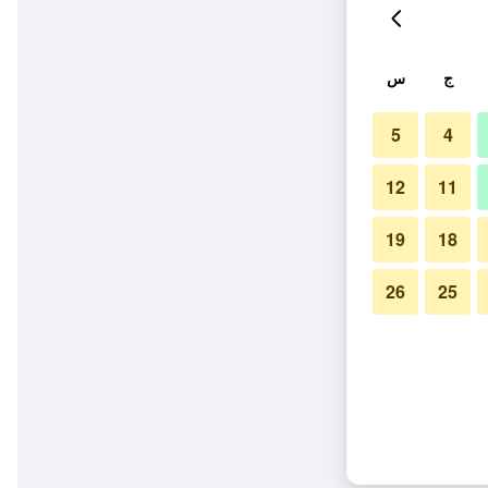
ج
س
5
4
12
11
19
18
26
25