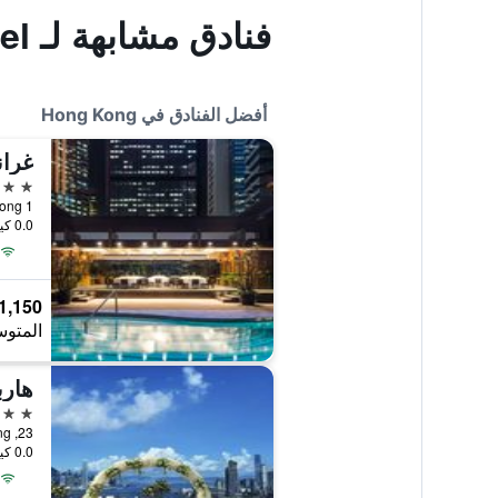
فنادق مشابهة لـ Ten Hotel
أفضل الفنادق في Hong Kong
غران
5 نجوم
1 Harbour Road, Hong Kong, هونغ كونغ
0.0 كيلومتر عن وسط المدينة
1,150 ﷼
المتوس
هارب
5 نجوم
23, Oil Street, North Point, Hong Kong, هونغ كونغ
0.0 كيلومتر عن وسط المدينة