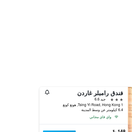
فندق رامبلر غاردن
3 نجوم
جيد 6.6
1 Tsing Yi Road, Hong Kong, هونغ كونغ
6.4 كيلومتر عن وسط المدينة
واي فاي مجاني
148 ﷼