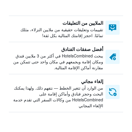
الملايين من التعليقات
تقييمات وتعليقات حقيقية من ملايين النزلاء، مثلك
تمامًا. احجز إقامتك المثالية بكل ثقة!
أفضل صفقات الفنادق
يبحث HotelsCombined في أكثر من 3 ملايين فندق
ومكان إقامة ويجمعهم في مكان واحد حتى تتمكن من
مقارنة أماكن الإقامة المثالية.
إلغاء مجاني
من الوارد أن تتغير الخطط — نتفهم ذلك. ولهذا يمكنك
البحث وحجز فنادق وأماكن إقامة على
HotelsCombined من وكالات السفر التي تقدم خدمة
الإلغاء المجاني