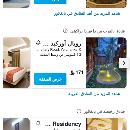
شاهد المزيد من أهم الفنادق في بانغالور
فنادق بالقرب من ذا فيردا براكيتي
رويال أوركيد ريزورت آند كونفينشن سينتر
Allalasandra, Bellary Road, Yelahanka, 0, بانغالور, الهند
1.2 كيلومتر عن وسط المدينة
171 ﷼
عرض الصفقة
شاهد المزيد من الفنادق القريبة
فنادق رخيصة في بانغالور
Green`s Residency
2 نجمتين
لا بأس 5.1