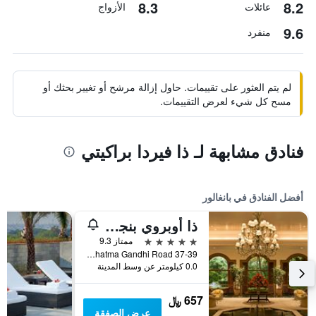
8.3
8.2
عائلات
الأزواج
9.6
منفرد
لم يتم العثور على تقييمات. حاول إزالة مرشح أو تغيير بحثك أو
مسح كل شيء لعرض التقييمات.
فنادق مشابهة لـ ذا فيردا براكيتي
أفضل الفنادق في بانغالور
ذا أوبروي بنجلور
5 نجوم
ممتاز 9.3
37-39 Mahatma Gandhi Road, بانغالور, الهند
0.0 كيلومتر عن وسط المدينة
657 ﷼
عرض الصفقة