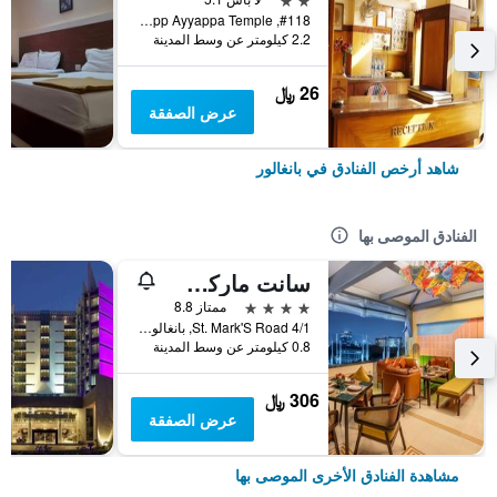
#118, Kalasipalyam Main Road Opp Ayyappa Temple, بانغالور, الهند
2.2 كيلومتر عن وسط المدينة
26 ﷼
عرض الصفقة
شاهد أرخص الفنادق في بانغالور
الفنادق الموصى بها
سانت ماركس هوتل بينجالورو، إه ميمبر أوف راديسون إنديفيدوالز
4 نجوم
ممتاز 8.8
4/1 St. Mark'S Road, بانغالور, الهند
0.8 كيلومتر عن وسط المدينة
306 ﷼
عرض الصفقة
مشاهدة الفنادق الأخرى الموصى بها