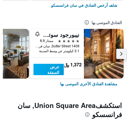
شاهد أرخص الفنادق في سان فرانسسكو
الفنادق الموصى بها
نيبورجود سوتر مانشن
5 نجوم
ممتاز 8.9
1409 Sutter Street, سان فرانسسكو, CA, الولايات المتحدة الأميريكية
2.1 كيلومتر عن وسط المدينة
1,372 ﷼
عرض
الصفقة
مشاهدة الفنادق الأخرى الموصى بها
استكشفUnion Square Area, سان
فرانسسكو