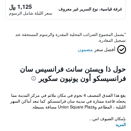
1,125 ﷼
غرفة قياسية، نوع السرير غير معروف
سعر الليلة شامل الرسوم
*
يشمل المجموع الضرائب المحلية المقدرة والرسوم المستحقة عند
تسجيل المغادرة.
أفضل سعر
مضمون
حول ذا ويستن سانت فرانسيس سان
فرانسيسكو أون يونيون سكوير
يقع هذا الفندق المصنف 4 نجوم في مكان ملائم في مركز المدينة مما
يجعله قاعدة ممتازة في مدينة سان فرانسسكو. كما تبعد أماكن السهر
الليلية ، المطاعم وUnion Square Plaza مسافة بسيطة.
بإمكان الضيوف اس...
المزيد