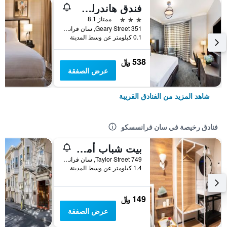
فندق هاندرلي يونيون سكوير
3 نجوم
ممتاز 8.1
351 Geary Street, سان فرانسسكو, CA, الولايات المتحدة الأميريكية
0.1 كيلومتر عن وسط المدينة
538 ﷼
عرض الصفقة
شاهد المزيد من الفنادق القريبة
فنادق رخيصة في سان فرانسسكو
بيت شباب أمستردام
749 Taylor Street, سان فرانسسكو, CA, الولايات المتحدة الأميريكية
1.4 كيلومتر عن وسط المدينة
149 ﷼
عرض الصفقة