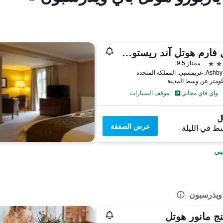
هول فارم هوتل آند ريستورانت
ممتاز 9.5
بي, المملكة المتحدة
واي فاي مجاني
موقف السيارات
عرض الصفقة
ط في الليلة
بي
 ويذرسبون
نج مانور هوتل