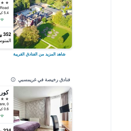
4 نجوم
borough Road
5.4 كيلومتر عن وسط المدينة
352 ﷼
المتوس
شاهد المزيد من الفنادق القريبة
فنادق رخيصة في غريمسبي
3 نجوم
mes Square, 0
0.6 كيلومتر عن وسط المدينة
234 ﷼