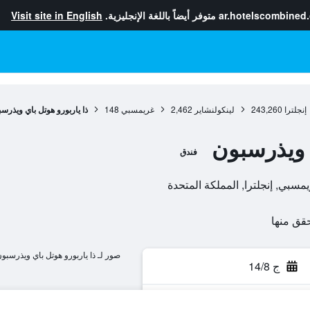
ar.hotelscombined
متوفر أيضاً باللغة الإنجليزية.
Visit site in English
إنجلترا
243,260
لينكولنشاير
2,462
غريمسبي
148
ذا ياربورو هوتل باي ويذرس
ي ويذرسبون
فندق
صور لـ ذا ياربورو هوتل باي ويذرسبو
ج 14/8