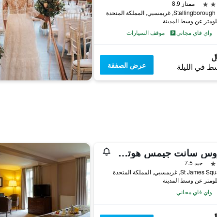
ممتاز 8.9
Stalling, غريمسبي, المملكة المتحدة
واي فاي مجاني
موقف السيارات
عرض الصفقة
ط في الليلة
كوروس سانت جيمس هوتل جريمسبي
جيد 7.5
St Ja, غريمسبي, المملكة المتحدة
واي فاي مجاني