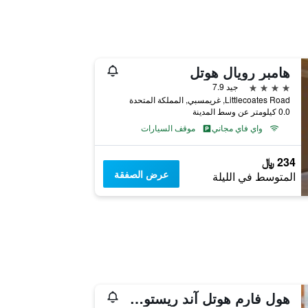
هامبر رويال هوتل
4 نجوم
جيد 7.9
Littlecoates Road, غريمسبي, المملكة المتحدة
0.0 كيلومتر عن وسط المدينة
واي فاي مجاني
موقف السيارات
234 ﷼
عرض الصفقة
المتوسط في الليلة
هول فارم هوتل آند ريستورانت