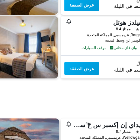
عرض الصفقة
ط في الليلة
يلدز هوتل
ممتاز 8.4
واي فاي مجاني
موقف السيارات
عرض الصفقة
ط في الليلة
هوليداي إن إكسبر س جٓ ٓسيا ي ياب آي ايتش جي
ممتاز 8.7