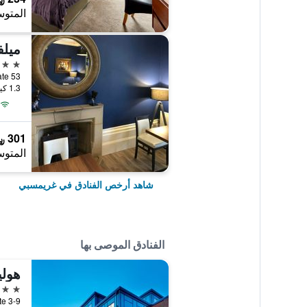
المتوس
ميلف
3 نجوم
53 Bargate, غريمسبي, المملكة المتحدة
1.3 كيلومتر عن وسط المدينة
301 ﷼
المتوس
شاهد أرخص الفنادق في غريمسبي
الفنادق الموصى بها
3 نجوم
3-9 Wellowgate, غريمسبي, المملكة المتحدة