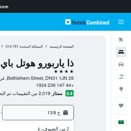
.com
رحلات طيران
الصفحة الرئيسية
المملكة المتحدة
314,761
فنادق
ذا ياربورو هوتل با
سيارات
4 نجوم
حزم العروض
29 Bethlehem Street, DN31 1JN, غريمسبي, إنجلترا, المملكة المتحدة
+44 147 236 1924
استكشاف
ممتاز
2,019 من التقييمات تم التحقق منها
8.9
رحلات
خ 13/8
-
العَرَبِيَّة
2 من الضيوف، غرفة واحدة