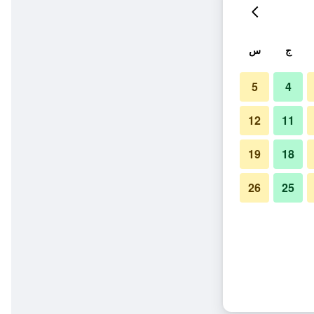
ج
س
5
4
12
11
19
18
26
25