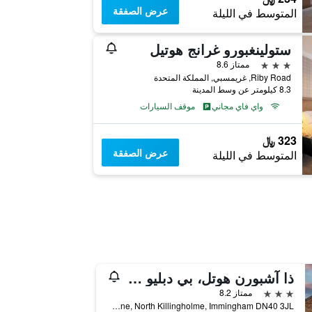
عرض الصفقة
المتوسط في الليلة
ستولينغبورو غرانج هوتيل
3 نجوم
ممتاز 8.6
Riby Road, غريمسبي, المملكة المتحدة
8.3 كيلومتر عن وسط المدينة
واي فاي مجاني
موقف السيارات
323 ﷼
عرض الصفقة
المتوسط في الليلة
ذا آشبورن هوتل، بي دبليو سيجنيتشر كوليكشن
3 نجوم
ممتاز 8.2
Vicarage Lane, North Killingholme, Immingham DN40 3JL, غريمسبي, المملكة المتحدة