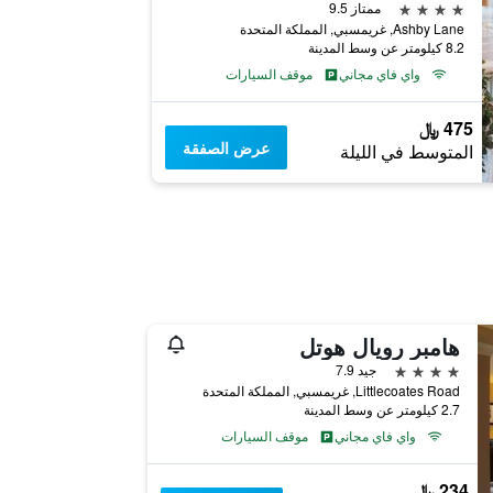
4 نجوم
ممتاز 9.5
Ashby Lane, غريمسبي, المملكة المتحدة
8.2 كيلومتر عن وسط المدينة
واي فاي مجاني
موقف السيارات
475 ﷼
عرض الصفقة
المتوسط في الليلة
هامبر رويال هوتل
4 نجوم
جيد 7.9
Littlecoates Road, غريمسبي, المملكة المتحدة
2.7 كيلومتر عن وسط المدينة
واي فاي مجاني
موقف السيارات
234 ﷼