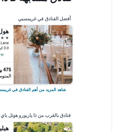
أفضل الفنادق في غريمسبي
4 نجوم
Ashby Lane, غريمس
0.0 كيلومتر عن وسط المدينة
475 ﷼
المتوس
شاهد المزيد من أهم الفنادق في غريمس
فنادق بالقرب من ذا ياربورو هوتل باي
هيلي