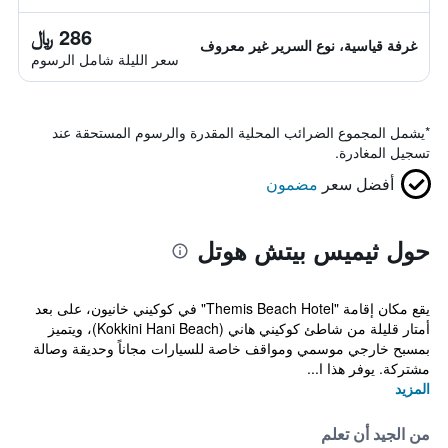
286 ﷼
غرفة قياسية، نوع السرير غير معروف
سعر الليلة شامل الرسوم
*
يشمل المجموع الضرائب المحلية المقدرة والرسوم المستحقة عند
تسجيل المغادرة.
أفضل سعر
مضمون
حول ثيميس بيتش هوتل
يقع مكان إقامة "Themis Beach Hotel" في كوكيني خانيون، على بعد
أمتار قليلة من شاطئ كوكيني هاني (Kokkini Hani Beach)، ويتميز
بمسبح خارجي موسمي ومواقف خاصة للسيارات مجاناً وحديقة وصالة
مشتركة. يوفر هذا ا...
المزيد
من الجيد أن تعلم