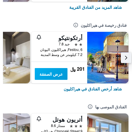
شاهد المزيد من الفنادق القريبة
فنادق رخيصة في هيراكليون
أرتكونتيكو
2 نجمتين
جيد 7.8
Festou, 6, هيراكليون, اليونان
7.2 كيلومتر عن وسط المدينة
201 ﷼
عرض الصفقة
شاهد أرخص الفنادق في هيراكليون
الفنادق الموصى بها
أتريون هوتل
3 نجوم
ممتاز 8.6
9 Chronaki Street, هيراكليون, اليونان