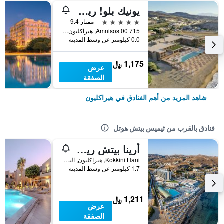
يونيك بلو! ريزورت آند فيلاس ٔدالتس فنل
5 نجوم
ممتاز 9.4
715 00 Amnisos, هيراكليون, اليونان
0.0 كيلومتر عن وسط المدينة
1,175 ﷼
عرض
الصفقة
شاهد المزيد من أهم الفنادق في هيراكليون
فنادق بالقرب من ثيميس بيتش هوتل
أرينا بيتش ريزورت - شامامل جميع الخدمات
Kokkini Hani, هيراكليون, اليونان
1.7 كيلومتر عن وسط المدينة
1,211 ﷼
عرض
الصفقة