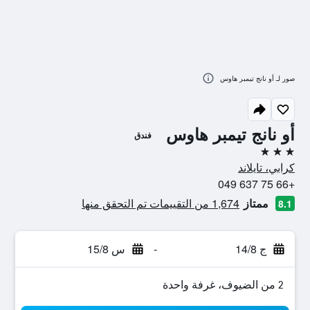
صور لـ أو نانج تيمبر هاوس
أو نانج تيمبر هاوس
فندق
3 نجوم
كرابي، تايلاند
+66 75 637 049
ممتاز
1,674 من التقييمات تم التحقق منها
8.1
ج 14/8
-
س 15/8
2 من الضيوف، غرفة واحدة