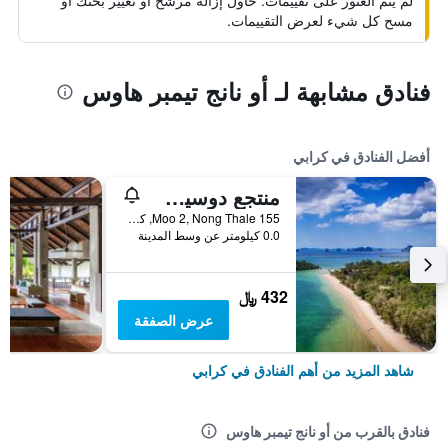
لم يتم العثور على تقييمات. حاول إزالة مرشح أو تغيير بحثك أو
مسح كل شيء لعرض التقييمات.
فنادق مشابهة لـ أو نانج تيمبر هاوس
أفضل الفنادق في كرابي
منتجع دوسيت ثاني كرابي بيتش
155 Moo 2, Nong Thale, كرابي, تايلاند
0.0 كيلومتر عن وسط المدينة
432 ﷼
عرض الصفقة
شاهد المزيد من أهم الفنادق في كرابي
فنادق بالقرب من أو نانج تيمبر هاوس