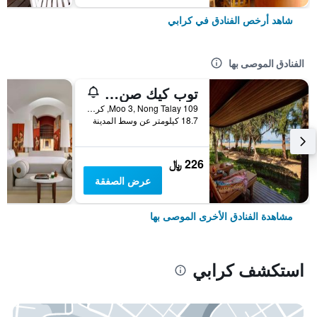
شاهد أرخص الفنادق في كرابي
الفنادق الموصى بها
توب كيك صن سيت بيتش ريزورت
109 Moo 3, Nong Talay, كرابي, تايلاند
18.7 كيلومتر عن وسط المدينة
226 ﷼
عرض الصفقة
مشاهدة الفنادق الأخرى الموصى بها
استكشف كرابي