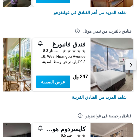
شاهد المزيد من أهم الفنادق في غوانغزهو
فنادق بالقرب من تيمي هوتل
فندق فانبورغ
5 نجوم
ممتاز 8.3
No.126, West Huangpu Avenue, غوانغزهو, الصين
0.2 كيلومتر عن وسط المدينة
247 ﷼
عرض الصفقة
شاهد المزيد من الفنادق القريبة
فنادق رخيصة في غوانغزهو
كايسردوم هوتل أيربورت برانش
2 نجمتين
جيد 6.5