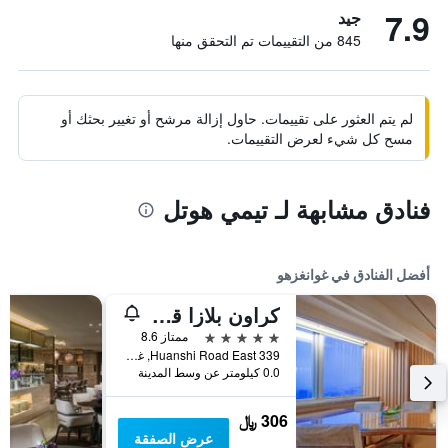
7.9
جيد
845 من التقييمات تم التحقق منها
لم يتم العثور على تقييمات. حاول إزالة مرشح أو تغيير بحثك أو
مسح كل شيء لعرض التقييمات.
فنادق مشابهة لـ تيمي هوتل
أفضل الفنادق في غوانغزهو
كراون بلازا قوانغتشو سيتي سنتر، أحد الفنادق من مجموعة فنادق إنتركونتيننتال - سكاي لاين 63 بار للاستمتاع بإطلالة على مدينة قوانغتشو
5 نجوم
ممتاز 8.6
339 Huanshi Road East, غوانغزهو, الصين
0.0 كيلومتر عن وسط المدينة
306 ﷼
عرض الصفقة