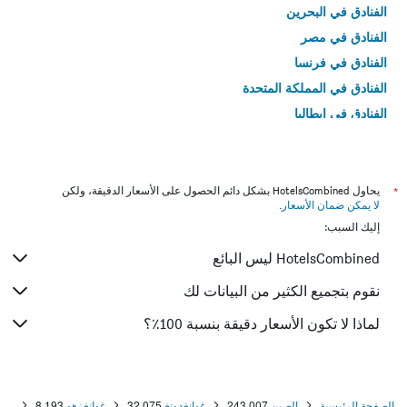
الفنادق في البحرين
الفنادق في مصر
الفنادق في فرنسا
الفنادق في المملكة المتحدة
الفنادق في إيطاليا
الفنادق في تايلاند
*
يحاول HotelsCombined بشكل دائم الحصول على الأسعار الدقيقة، ولكن
لا يمكن ضمان الأسعار
.
إليك السبب:
HotelsCombined ليس البائع
نقوم بتجميع الكثير من البيانات لك
لماذا لا تكون الأسعار دقيقة بنسبة 100٪؟
الصفحة الرئيسية
الصين
243,007
غوانغدونغ
32,075
غوانغزهو
8,193