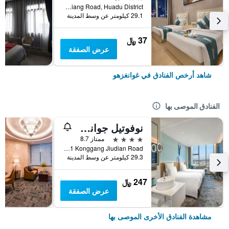
No. 2 Shunxiang Road, Huadu District, غوانغزهو, الصين
29.1 كيلومتر عن وسط المدينة
37 ﷼
عرض الصفقة
شاهد أرخص الفنادق في غوانغزهو
الفنادق الموصى بها
نوفوتيل جوانجشو بايون أيربورت
4 نجوم
ممتاز 8.7
No 1 Konggang Jiudian Road, غوانغزهو, الصين
29.3 كيلومتر عن وسط المدينة
247 ﷼
عرض الصفقة
مشاهدة الفنادق الأخرى الموصى بها