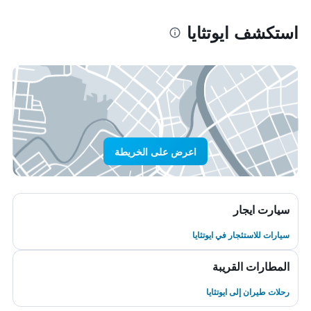
استكشف ايوتثايا
اعرض على الخريطة
سيارت ايجار
سيارات للاستئجار في ايوتثايا
المطارات القريبة
رحلات طيران إلى ايوتثايا