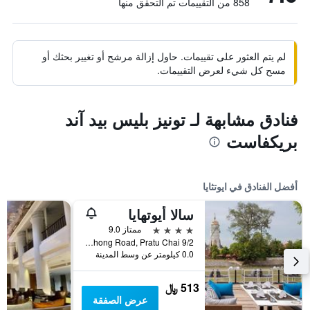
858 من التقييمات تم التحقق منها
لم يتم العثور على تقييمات. حاول إزالة مرشح أو تغيير بحثك أو
مسح كل شيء لعرض التقييمات.
فنادق مشابهة لـ تونيز بليس بيد آند
بريكفاست
أفضل الفنادق في ايوتثايا
سالا أيوتهايا
4 نجوم
ممتاز 9.0
9/2 Moo 4, U-Thong Road, Pratu Chai, ايوتثايا, تايلاند
0.0 كيلومتر عن وسط المدينة
513 ﷼
عرض الصفقة