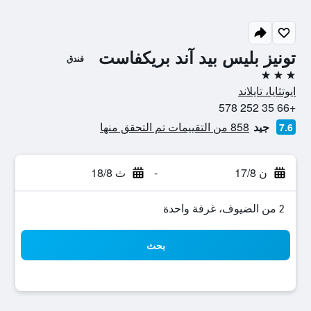
تونيز بليس بيد آند بريكفاست
فندق
3 نجوم
ايوتثايا، تايلاند
+66 35 252 578
جيد
858 من التقييمات تم التحقق منها
7.6
ن 17/8
-
ث 18/8
2 من الضيوف، غرفة واحدة
بحث