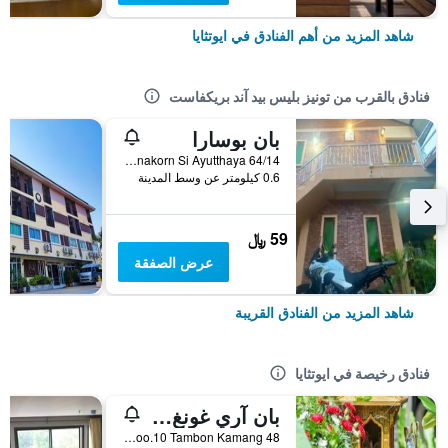
شاهد المزيد من أهم الفنادق في ايوتثايا
فنادق بالقرب من تونيز بليس بيد آند بريكفاست
بان بوسارا
64/14 Soi Bua Wan, Bang Ian Rd, T.Horattanachai, Muang Phranakorn Si Ayutthaya, ايوتثايا, تايلاند
0.6 كيلومتر عن وسط المدينة
59 ﷼
عرض الصفقة
شاهد المزيد من الفنادق القريبة
فنادق رخيصة في ايوتثايا
بان آري غونغ يرفيرسايد هومستاي
48 Moo.10 Tambon Kamang, ايوتثايا, تايلاند