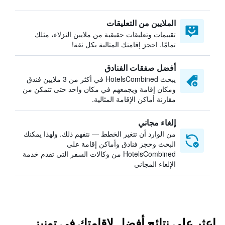
الملايين من التعليقات
تقييمات وتعليقات حقيقية من ملايين النزلاء، مثلك
تمامًا. احجز إقامتك المثالية بكل ثقة!
أفضل صفقات الفنادق
يبحث HotelsCombined في أكثر من 3 ملايين فندق
ومكان إقامة ويجمعهم في مكان واحد حتى تتمكن من
مقارنة أماكن الإقامة المثالية.
إلغاء مجاني
من الوارد أن تتغير الخطط — نتفهم ذلك. ولهذا يمكنك
البحث وحجز فنادق وأماكن إقامة على
HotelsCombined من وكالات السفر التي تقدم خدمة
الإلغاء المجاني
اعثر على نتائج أفضل لإقامتك في تونيز