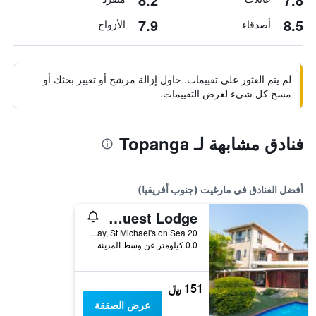
7.9
8.5
أصدقاء
الأزواج
لم يتم العثور على تقييمات. حاول إزالة مرشح أو تغيير بحثك أو
مسح كل شيء لعرض التقييمات.
فنادق مشابهة لـ Topanga
أفضل الفنادق في مارغيت (جنوب أفريقيا)
Fairway Guest Lodge
20 Fairway, St Michael's on Sea, مارغيت (جنوب أفريقيا), محافظة كوازولو ناتال, جنوب أفريقيا
0.0 كيلومتر عن وسط المدينة
151 ﷼
عرض الصفقة