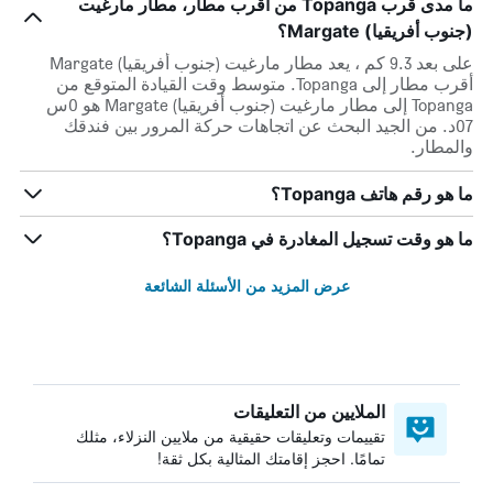
ما مدى قرب Topanga من أقرب مطار، مطار مارغيت
(جنوب أفريقيا) Margate؟
على بعد 9.3 كم ، يعد مطار مارغيت (جنوب أفريقيا) Margate
أقرب مطار إلى Topanga. متوسط وقت القيادة المتوقع من
Topanga إلى مطار مارغيت (جنوب أفريقيا) Margate هو 0س
07د. من الجيد البحث عن اتجاهات حركة المرور بين فندقك
والمطار.
ما هو رقم هاتف Topanga؟
ما هو وقت تسجيل المغادرة في Topanga؟
عرض المزيد من الأسئلة الشائعة
الملايين من التعليقات
تقييمات وتعليقات حقيقية من ملايين النزلاء، مثلك
تمامًا. احجز إقامتك المثالية بكل ثقة!