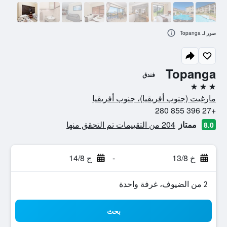
صور لـ Topanga
Topanga
فندق
3 نجوم
مارغيت (جنوب أفريقيا)، جنوب أفريقيا
+27 396 855 280
ممتاز
204 من التقييمات تم التحقق منها
8.0
خ 13/8
-
ج 14/8
2 من الضيوف، غرفة واحدة
بحث