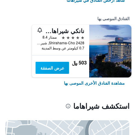
شاهد أرخص الفنادق في شيراهاما
الفنادق الموصى بها
نانكي شيراهاما ماريوت هوتل
5 نجوم
ممتاز 8.4
2428 Shirahama-Cho, شيراهاما, اليابان
0.7 كيلومتر عن وسط المدينة
503 ﷼
عرض الصفقة
مشاهدة الفنادق الأخرى الموصى بها
استكشف شيراهاما