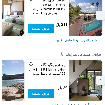
3 نجوم
جيد 6.5
2500-127 Katada, شيراهاما, اليابان
0.5 كيلومتر عن وسط المدينة
211 ﷼
عرض الصفقة
شاهد المزيد من الفنادق القريبة
فنادق رخيصة في شيراهاما
مينسيوكو كاتسويا
Shirahama Cho 3118-5, Nishimuro-Gun, شيراهاما, اليابان
0.3 كيلومتر عن وسط المدينة
89 ﷼
عرض الصفقة