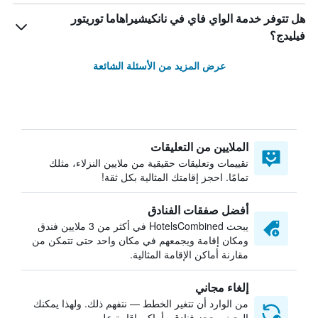
هل تتوفر خدمة الواي فاي في نانكيشيراهاما توريتور
فيليدج؟
عرض المزيد من الأسئلة الشائعة
الملايين من التعليقات
تقييمات وتعليقات حقيقية من ملايين النزلاء، مثلك
تمامًا. احجز إقامتك المثالية بكل ثقة!
أفضل صفقات الفنادق
يبحث HotelsCombined في أكثر من 3 ملايين فندق
ومكان إقامة ويجمعهم في مكان واحد حتى تتمكن من
مقارنة أماكن الإقامة المثالية.
إلغاء مجاني
من الوارد أن تتغير الخطط — نتفهم ذلك. ولهذا يمكنك
البحث وحجز فنادق وأماكن إقامة على