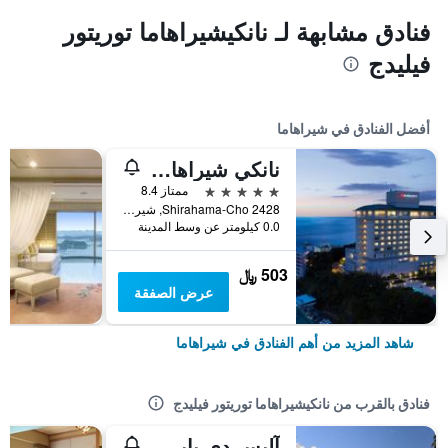
فنادق مشابهة لـ نانكيشيراهاما توريتور
فيليدج
أفضل الفنادق في شيراهاما
نانكي شيراهاما ماريوت هوتل
5 نجوم
ممتاز 8.4
2428 Shirahama-Cho, شيراهاما, اليابان
0.0 كيلومتر عن وسط المدينة
503 ﷼
عرض الصفقة
شاهد المزيد من أهم الفنادق في شيراهاما
فنادق بالقرب من نانكيشيراهاما توريتور فيليدج
آليس دي بايل شيراهاما