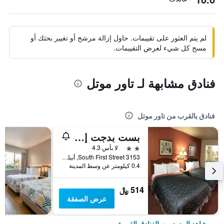
لم يتم العثور على تقييمات. حاول إزالة مرشح أو تغيير بحثك أو
مسح كل شيء لعرض التقييمات.
فنادق مشابهة لـ تاور موتل
فنادق بالقرب من تاور موتل
بست بدجت إن - أبيلين
2 نجمتين
لا بأس 4.3
3153 South First Street, أبيلين (تكساس), TX, الولايات المتحدة الأميريكية
0.4 كيلومتر عن وسط المدينة
514 ﷼
عرض الصفقة
شاهد المزيد من الفنادق القريبة