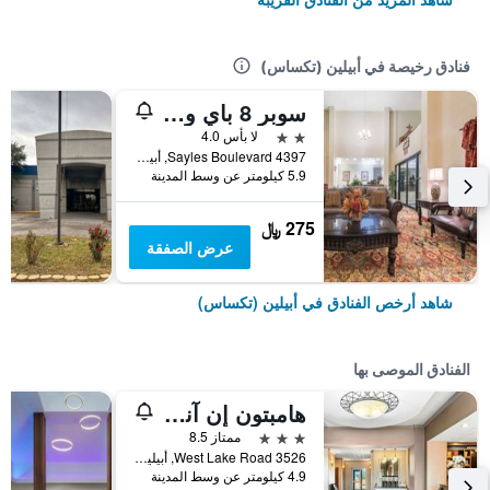
فنادق رخيصة في أبيلين (تكساس)
سوبر 8 باي ويندام أبيلين ساوث
2 نجمتين
لا بأس 4.0
4397 Sayles Boulevard, أبيلين (تكساس), TX, الولايات المتحدة الأميريكية
5.9 كيلومتر عن وسط المدينة
275 ﷼
عرض الصفقة
شاهد أرخص الفنادق في أبيلين (تكساس)
الفنادق الموصى بها
هامبتون إن آند سويتس أبيلين آي-20
3 نجوم
ممتاز 8.5
3526 West Lake Road, أبيلين (تكساس), TX, الولايات المتحدة الأميريكية
4.9 كيلومتر عن وسط المدينة