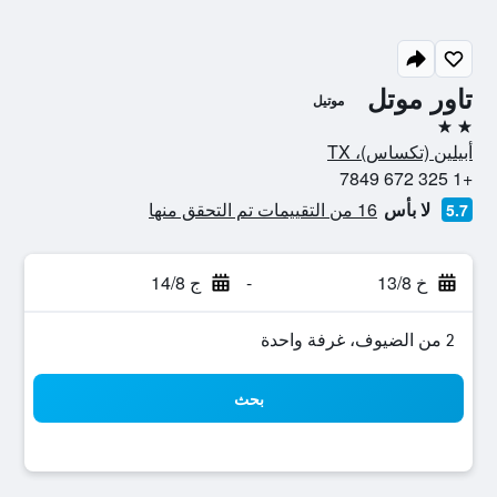
تاور موتل
موتيل
2 نجمتين
أبيلين (تكساس)، TX
+1 325 672 7849
لا بأس
16 من التقييمات تم التحقق منها
5.7
خ 13/8
-
ج 14/8
2 من الضيوف، غرفة واحدة
بحث