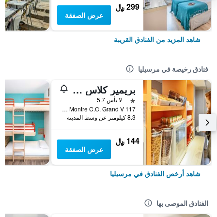
299 ﷼
عرض الصفقة
شاهد المزيد من الفنادق القريبة
فنادق رخيصة في مرسيليا
بريمير كلاس مارسيليه إيست - لا فالينتين
نجمة واحدة
لا بأس 5.7
117 Traverse De La Montre C.C. Grand V, مرسيليا, إقليم بوش دو رون, فرنسا
8.3 كيلومتر عن وسط المدينة
144 ﷼
عرض الصفقة
شاهد أرخص الفنادق في مرسيليا
الفنادق الموصى بها