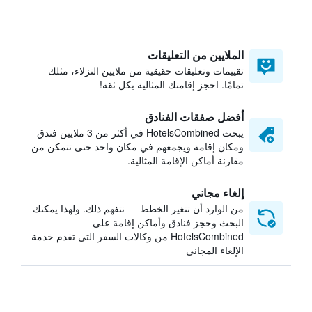
الملايين من التعليقات
تقييمات وتعليقات حقيقية من ملايين النزلاء، مثلك
تمامًا. احجز إقامتك المثالية بكل ثقة!
أفضل صفقات الفنادق
يبحث HotelsCombined في أكثر من 3 ملايين فندق
ومكان إقامة ويجمعهم في مكان واحد حتى تتمكن من
مقارنة أماكن الإقامة المثالية.
إلغاء مجاني
من الوارد أن تتغير الخطط — نتفهم ذلك. ولهذا يمكنك
البحث وحجز فنادق وأماكن إقامة على
HotelsCombined من وكالات السفر التي تقدم خدمة
الإلغاء المجاني