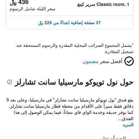
436 ﷼
Classic room، 1 سرير كينغ
سعر الليلة شامل الرسوم
37 صفقة إضافية ابتداءً من 229 ﷼
*
يشمل المجموع الضرائب المحلية المقدرة والرسوم المستحقة عند
تسجيل المغادرة.
أفضل سعر
مضمون
حول نول تويوكو مارسيليا سانت تشارلز
يقع فندق "نول تويوكو مارسيليا سانت تشارلز" في مارسيليا، وعلى بعد 5
دقائق فقط سيراً على الأقدام من محطة قطار مارسيليا سانت تشارلز،
كما يوفر حديقة وخدمة الواي فاي مجاناً، فيما يمكن الوصول إلى هذا
الفندق...
المزيد
من الجيد أن تعلم