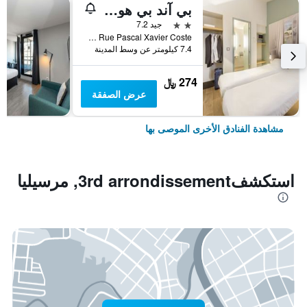
بي آند بي هوتل مارسي إستاك
2 نجمتين
جيد 7.2
Zac De Saumaty Séon - 1 Rue Pascal Xavier Coste, مرسيليا, إقليم بوش دو رون, فرنسا
7.4 كيلومتر عن وسط المدينة
274 ﷼
عرض الصفقة
مشاهدة الفنادق الأخرى الموصى بها
استكشف3rd arrondissement, مرسيليا