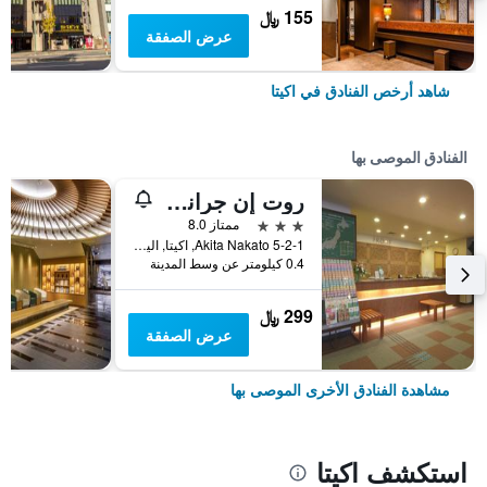
155 ﷼
عرض الصفقة
شاهد أرخص الفنادق في اكيتا
الفنادق الموصى بها
روت إن جرانتيا أكيتا سبا ريزورت
3 نجوم
ممتاز 8.0
5-2-1 Akita Nakato, اكيتا, اليابان
0.4 كيلومتر عن وسط المدينة
299 ﷼
عرض الصفقة
مشاهدة الفنادق الأخرى الموصى بها
استكشف اكيتا