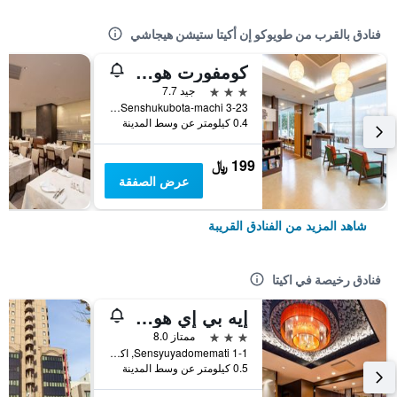
فنادق بالقرب من طويوكو إن أكيتا ستيشن هيجاشي
كومفورت هوتل أكيتا
3 نجوم
جيد 7.7
3-23 Senshukubota-machi, اكيتا, اليابان
0.4 كيلومتر عن وسط المدينة
199 ﷼
عرض الصفقة
شاهد المزيد من الفنادق القريبة
فنادق رخيصة في اكيتا
إيه بي إي هوتل أكيتا سينشو كوين
3 نجوم
ممتاز 8.0
1-1 Sensyuyadomemati, اكيتا, اليابان
0.5 كيلومتر عن وسط المدينة