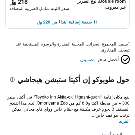
216 ﷼
Double room، نوع السرير
غير معروف
سعر الليلة شامل الصريبة المضافة
11 صفقة إضافية ابتداءً من 220 ﷼
*
يشمل المجموع الضرائب المحلية المقدرة والرسوم المستحقة عند
تسجيل المغادرة.
أفضل سعر
مضمون
حول طويوكو إن أكيتا ستيشن هيجاشي
يقع مكان إقامة "Toyoko Inn Akita-eki Higashi-guchi" في أكيتا، ضمن
300 م من محطة اكيتا و8.8 كم من Omoriyama Zoo. لدى هذا الفندق
المصنف 3 نجوم غرف مكيفة مع حمّام خاص وواي فاي مجاني. يمكن
ترتيب مواقف خاص...
المزيد
من الجيد أن تعلم