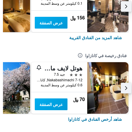
0.1 كيلومتر عن وسط المدينة
156 ﷼
عرض الصفقة
شاهد المزيد من الفنادق القريبة
فنادق رخيصة في كانازاوا
هوتل لايف ماكس كانازاوا إكيماي
3 نجوم
جيد 7.5
7-12 Nakabashimachi, كانازاوا, اليابان
0.6 كيلومتر عن وسط المدينة
70 ﷼
عرض الصفقة
شاهد أرخص الفنادق في كانازاوا