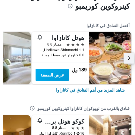
كينروكوين كوريمبو
أفضل الفنادق في كانازاوا
هوتل كانازاوا
4 نجوم
ممتاز 8.8
Horikawa Shinmachi 1-1, كانازاوا, اليابان
0.0 كيلومتر عن وسط المدينة
189 ﷼
عرض الصفقة
شاهد المزيد من أهم الفنادق في كانازاوا
فنادق بالقرب من تويوكو إن كانازاوا كينروكوين كوريمبو
كوكو هوتل بريميير كانازاوا كورينبو
3 نجوم
ممتاز 8.8
Korinbo 1-2-16, كانازاوا, اليابان