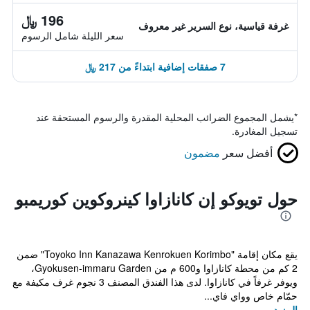
196 ﷼
غرفة قياسية، نوع السرير غير معروف
سعر الليلة شامل الرسوم
7 صفقات إضافية ابتداءً من 217 ﷼
*
يشمل المجموع الضرائب المحلية المقدرة والرسوم المستحقة عند
تسجيل المغادرة.
أفضل سعر
مضمون
حول تويوكو إن كانازاوا كينروكوين كوريمبو
يقع مكان إقامة "Toyoko Inn Kanazawa Kenrokuen Korimbo" ضمن
2 كم من محطة كانازاوا و600 م من Gyokusen-immaru Garden،
ويوفر غرفاً في كانازاوا. لدى هذا الفندق المصنف 3 نجوم غرف مكيفة مع
حمّام خاص وواي فاي...
المزيد