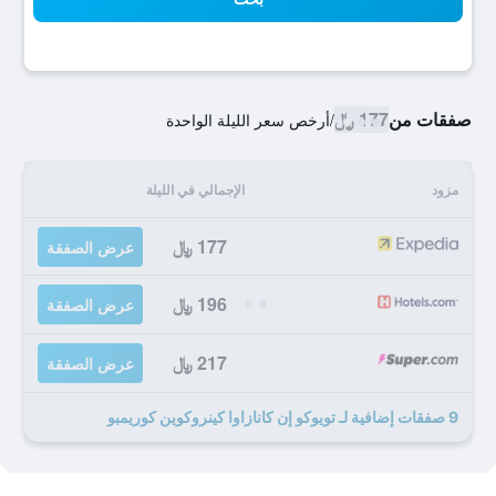
صفقات من
177 ﷼
/
أرخص سعر الليلة الواحدة
مزود
الإجمالي في الليلة
177 ﷼
عرض الصفقة
196 ﷼
عرض الصفقة
217 ﷼
عرض الصفقة
9 صفقات إضافية لـ تويوكو إن كانازاوا كينروكوين كوريمبو