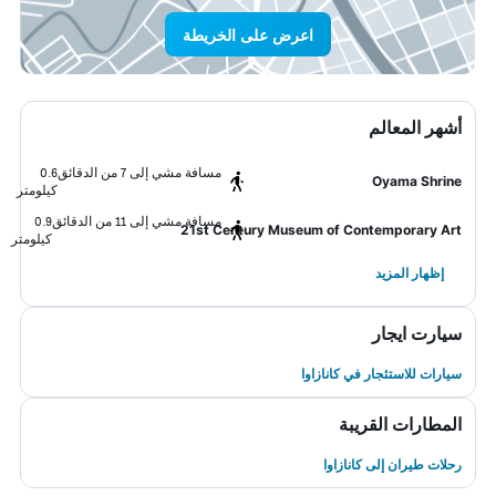
اعرض على الخريطة
أشهر المعالم
مسافة مشي إلى 7 من الدقائق
0.6
Oyama Shrine
كيلومتر
مسافة مشي إلى 11 من الدقائق
0.9
21st Century Museum of Contemporary Art
كيلومتر
إظهار المزيد
سيارت ايجار
سيارات للاستئجار في كانازاوا
المطارات القريبة
رحلات طيران إلى كانازاوا