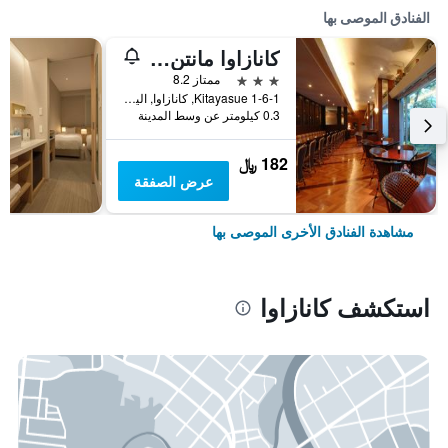
الفنادق الموصى بها
كانازاوا مانتن هوتل إكيماي
3 نجوم
ممتاز 8.2
1-6-1 Kitayasue, كانازاوا, اليابان
0.3 كيلومتر عن وسط المدينة
182 ﷼
عرض الصفقة
مشاهدة الفنادق الأخرى الموصى بها
استكشف كانازاوا