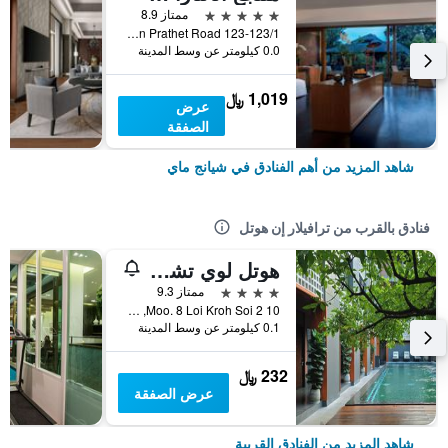
5 نجوم
ممتاز 8.9
123-123/1 Charoen Prathet Road, شيانج ماي, تايلاند
0.0 كيلومتر عن وسط المدينة
1,019 ﷼
عرض
الصفقة
شاهد المزيد من أهم الفنادق في شيانج ماي
فنادق بالقرب من ترافيلار إن هوتل
هوتل لوي تشيانج ماي - لبالغين فقطي
4 نجوم
ممتاز 9.3
10 Moo. 8 Loi Kroh Soi 2, شيانج ماي, تايلاند
0.1 كيلومتر عن وسط المدينة
232 ﷼
عرض الصفقة
شاهد المزيد من الفنادق القريبة