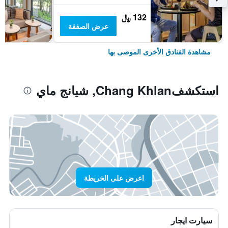
132 ﷼
عرض الصفقة
مشاهدة الفنادق الأخرى الموصى بها
استكشفChang Khlan, شيانج ماي
اعرض على الخريطة
سيارت ايجار