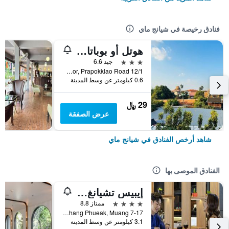
فنادق رخيصة في شيانج ماي
هوتل أو بوباتارا تشيانغماي
3 نجوم
جيد 6.6
12/1 Soi 4 Kor, Prapokklao Road, شيانج ماي, تايلاند
0.6 كيلومتر عن وسط المدينة
29 ﷼
عرض الصفقة
شاهد أرخص الفنادق في شيانج ماي
الفنادق الموصى بها
إيبيس تشيانغ ماي نيمان جورنيوب
4 نجوم
ممتاز 8.8
7-17 Moo 2, Huay Kaew Road Chang Phueak, Muang, شيانج ماي, تايلاند
3.1 كيلومتر عن وسط المدينة