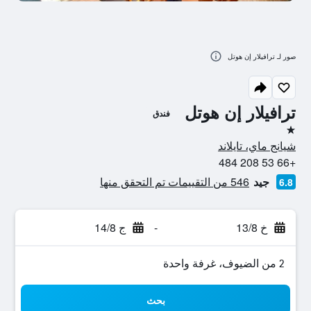
صور لـ ترافيلار إن هوتل
ترافيلار إن هوتل
فندق
نجمة واحدة
شيانج ماي، تايلاند
+66 53 208 484
جيد
546 من التقييمات تم التحقق منها
6.8
خ 13/8
-
ج 14/8
2 من الضيوف، غرفة واحدة
بحث