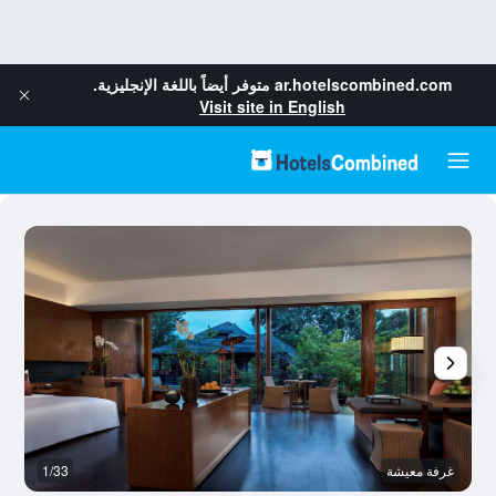
ar.hotelscombined.com
متوفر أيضاً باللغة الإنجليزية.
Visit site in English
غرفة معيشة
1/33
با