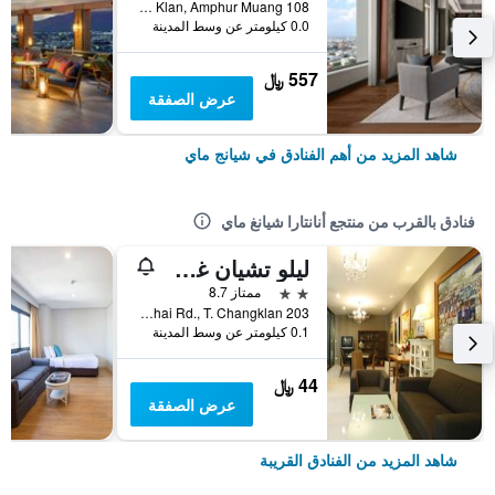
108 Chang Klan Road, Tambol Chang Klan, Amphur Muang, شيانج ماي, تايلاند
0.0 كيلومتر عن وسط المدينة
557 ﷼
عرض الصفقة
شاهد المزيد من أهم الفنادق في شيانج ماي
فنادق بالقرب من منتجع أنانتارا شيانغ ماي
ليلو تشيان غماي
2 نجمتين
ممتاز 8.7
203 Sri Don Chai Rd., T. Changklan, شيانج ماي, تايلاند
0.1 كيلومتر عن وسط المدينة
44 ﷼
عرض الصفقة
شاهد المزيد من الفنادق القريبة