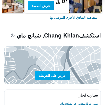
132 ﷼
عرض الصفقة
مشاهدة الفنادق الأخرى الموصى بها
استكشفChang Khlan, شيانج ماي
اعرض على الخريطة
سيارت ايجار
سيارات للاستئجار في شيانج ماي