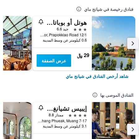
فنادق رخيصة في شيانج ماي
هوتل أو بوباتارا تشيانغماي
3 نجوم
جيد 6.6
12/1 Soi 4 Kor, Prapokklao Road, شيانج ماي, تايلاند
0.6 كيلومتر عن وسط المدينة
29 ﷼
عرض الصفقة
شاهد أرخص الفنادق في شيانج ماي
الفنادق الموصى بها
إيبيس تشيانغ ماي نيمان جورنيوب
4 نجوم
ممتاز 8.8
7-17 Moo 2, Huay Kaew Road Chang Phueak, Muang, شيانج ماي, تايلاند
3.1 كيلومتر عن وسط المدينة