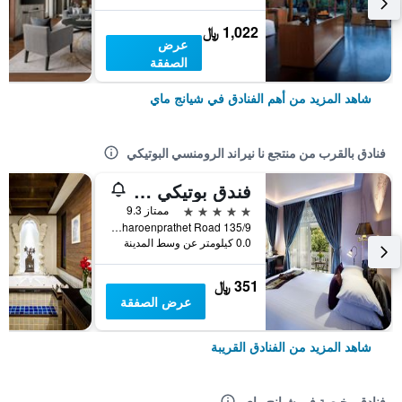
1,022 ﷼
عرض
الصفقة
شاهد المزيد من أهم الفنادق في شيانج ماي
فنادق بالقرب من منتجع نا نيراند الرومنسي البوتيكي
فندق بوتيكي وسبا بينغ ناكارا
5 نجوم
ممتاز 9.3
135/9 Charoenprathet Road, شيانج ماي, تايلاند
0.0 كيلومتر عن وسط المدينة
351 ﷼
عرض الصفقة
شاهد المزيد من الفنادق القريبة
فنادق رخيصة في شيانج ماي