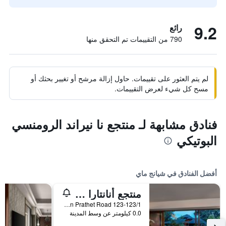
9.2
رائع
790 من التقييمات تم التحقق منها
لم يتم العثور على تقييمات. حاول إزالة مرشح أو تغيير بحثك أو
مسح كل شيء لعرض التقييمات.
فنادق مشابهة لـ منتجع نا نيراند الرومنسي
البوتيكي
أفضل الفنادق في شيانج ماي
منتجع أنانتارا شيانغ ماي
123-123/1 Charoen Prathet Road, شيانج ماي, تايلاند
0.0 كيلومتر عن وسط المدينة