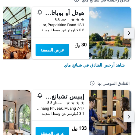
هوتل أو بوباتارا تشيانغماي
3 نجوم
جيد 6.6
12/1 Soi 4 Kor, Prapokklao Road, شيانج ماي, تايلاند
0.6 كيلومتر عن وسط المدينة
30 ﷼
عرض الصفقة
شاهد أرخص الفنادق في شيانج ماي
الفنادق الموصى بها
إيبيس تشيانغ ماي نيمان جورنيوب
4 نجوم
ممتاز 8.8
7-17 Moo 2, Huay Kaew Road Chang Phueak, Muang, شيانج ماي, تايلاند
3.1 كيلومتر عن وسط المدينة
133 ﷼
عرض الصفقة