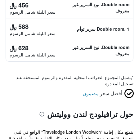
456 ﷼
Double room، نوع السرير غير
معروف
سعر الليلة شامل الرسوم
588 ﷼
Double room، 1 سرير توأم
سعر الليلة شامل الرسوم
628 ﷼
Double room، نوع السرير غير
معروف
سعر الليلة شامل الرسوم
*
يشمل المجموع الضرائب المحلية المقدرة والرسوم المستحقة عند
تسجيل المغادرة.
أفضل سعر
مضمون
حول ترافيلودج لندن ووليتش
يتمتع مكان إقامة "Travelodge London Woolwich" الواقع في لندن
بتصنيف 3 نجوم ويوفر مطعماً وبار. يبعد مكان الإقامة تقريباً مسافة 6.5