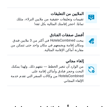
الملايين من التعليقات
تقييمات وتعليقات حقيقية من ملايين النزلاء، مثلك
تمامًا. احجز إقامتك المثالية بكل ثقة!
أفضل صفقات الفنادق
يبحث HotelsCombined في أكثر من 3 ملايين فندق
ومكان إقامة ويجمعهم في مكان واحد حتى تتمكن من
مقارنة أماكن الإقامة المثالية.
إلغاء مجاني
من الوارد أن تتغير الخطط — نتفهم ذلك. ولهذا يمكنك
البحث وحجز فنادق وأماكن إقامة على
HotelsCombined من وكالات السفر التي تقدم خدمة
الإلغاء المجاني