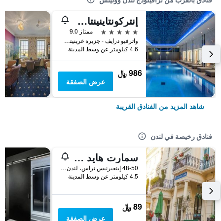
إنتركونتاينينتال ي وندن - ذا أو2 بي آيتش جي
5 نجوم
ممتاز 9.0
واترفيو درايف - جزيرة غرينيتش, لندن, المملكة المتحدة
4.6 كيلومتر عن وسط المدينة
986 ﷼
عرض الصفقة
شاهد المزيد من الفنادق القريبة
فنادق رخيصة في لندن
سمارت هايد بارك إن هوستل
48-50 إينفيرنيس تراس، لندن ، المملكة المتحدة, لندن, المملكة المتحدة
4.5 كيلومتر عن وسط المدينة
89 ﷼
عرض الصفقة