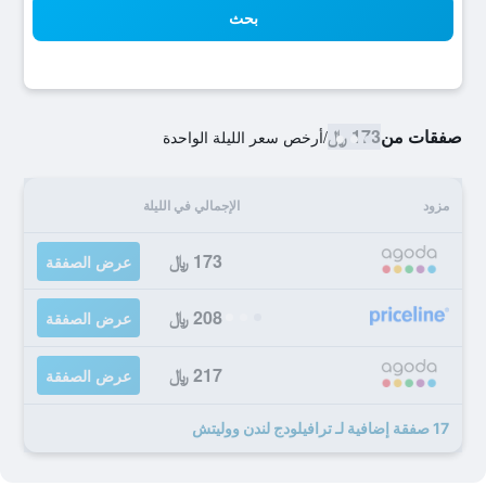
بحث
صفقات من
173 ﷼
/
أرخص سعر الليلة الواحدة
مزود
الإجمالي في الليلة
173 ﷼
عرض الصفقة
208 ﷼
عرض الصفقة
217 ﷼
عرض الصفقة
17 صفقة إضافية لـ ترافيلودج لندن ووليتش