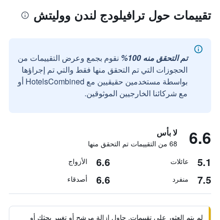
تقييمات حول ترافيلودج لندن ووليتش
تم التحقق منه 100%
نقوم بجمع وعرض التقييمات من
الحجوزات التي تم التحقق منها فقط والتي تم إجراؤها
بواسطة مستخدمين حقيقيين مع HotelsCombined أو
مع شركائنا الخارجيين الموثوقين.
6.6
لا بأس
68 من التقييمات تم التحقق منها
6.6
5.1
عائلات
الأزواج
6.6
7.5
منفرد
أصدقاء
لم يتم العثور على تقييمات. حاول إزالة مرشح أو تغيير بحثك أو