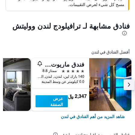
مسح كل شيء لعرض التقييمات.
فنادق مشابهة لـ ترافيلودج لندن ووليتش
أفضل الفنادق في لندن
فندق ماريوت لندن بارك لاين
5 نجوم
ممتاز 8.8
140 بارك لين، لندن،, لندن, المملكة المتحدة
0.0 كيلومتر عن وسط المدينة
2,347 ﷼
عرض
الصفقة
شاهد المزيد من أهم الفنادق في لندن
فنادق بالقرب من ترافيلودج لندن ووليتش