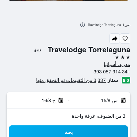
صور لـ Travelodge Torrelaguna
Travelodge Torrelaguna
فندق
3 نجوم
مدريد، أسبانيا
+34 914 057 393
ممتاز
3,337 من التقييمات تم التحقق منها
8.0
س 15/8
-
ح 16/8
2 من الضيوف، غرفة واحدة
بحث