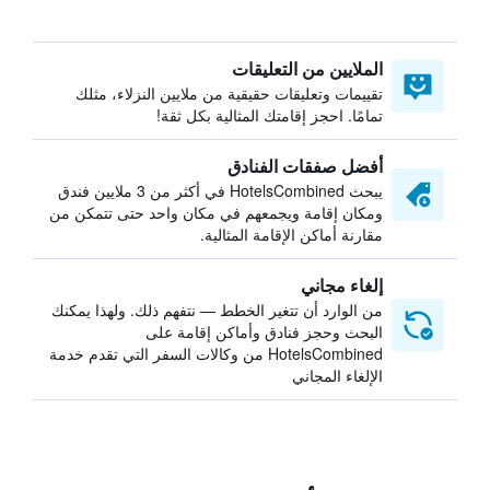
الملايين من التعليقات
تقييمات وتعليقات حقيقية من ملايين النزلاء، مثلك
تمامًا. احجز إقامتك المثالية بكل ثقة!
أفضل صفقات الفنادق
يبحث HotelsCombined في أكثر من 3 ملايين فندق
ومكان إقامة ويجمعهم في مكان واحد حتى تتمكن من
مقارنة أماكن الإقامة المثالية.
إلغاء مجاني
من الوارد أن تتغير الخطط — نتفهم ذلك. ولهذا يمكنك
البحث وحجز فنادق وأماكن إقامة على
HotelsCombined من وكالات السفر التي تقدم خدمة
الإلغاء المجاني