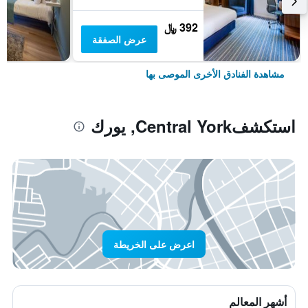
392 ﷼
عرض الصفقة
مشاهدة الفنادق الأخرى الموصى بها
استكشفCentral York, يورك
اعرض على الخريطة
أشهر المعالم