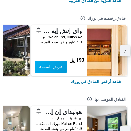
شاهد المزيد من الفنادق القريبة
فنادق رخيصة في يورك
واي إتش إيه يورك - هوستل
42 Water End, Clifton, يورك, المملكة المتحدة
1.9 كيلومتر عن وسط المدينة
193 ﷼
عرض الصفقة
شاهد أرخص الفنادق في يورك
الفنادق الموصى بها
هوليداي إن إكسبرس يوي ركبيباي آيتش جي
3 نجوم
ممتاز 8.3
Malton Road, يورك, المملكة المتحدة
4.9 كيلومتر عن وسط المدينة