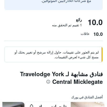
مع شركائنا الخارجيين الموثوقين.
10.0
رائع
1 تقييم تم التحقق منه
10.0
عائلات
لم يتم العثور على تقييمات. حاول إزالة مرشح أو تغيير بحثك أو
مسح كل شيء لعرض التقييمات.
فنادق مشابهة لـ Travelodge York
Central Micklegate
أفضل الفنادق في يورك
ذا جراند، يورك