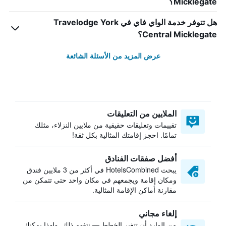
Micklegate؟
هل تتوفر خدمة الواي فاي في Travelodge York
Central Micklegate؟
عرض المزيد من الأسئلة الشائعة
الملايين من التعليقات
تقييمات وتعليقات حقيقية من ملايين النزلاء، مثلك
تمامًا. احجز إقامتك المثالية بكل ثقة!
أفضل صفقات الفنادق
يبحث HotelsCombined في أكثر من 3 ملايين فندق
ومكان إقامة ويجمعهم في مكان واحد حتى تتمكن من
مقارنة أماكن الإقامة المثالية.
إلغاء مجاني
من الوارد أن تتغير الخطط — نتفهم ذلك. ولهذا يمكنك