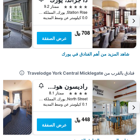
5 نجوم
ممتاز 9.2
Station Rise, يورك, المملكة المتحدة
0.0 كيلومتر عن وسط المدينة
708 ﷼
عرض الصفقة
شاهد المزيد من أهم الفنادق في يورك
فنادق بالقرب من Travelodge York Central Micklegate
راديسون هوتيل يورك
4 نجوم
ممتاز 8.1
North Street, يورك, المملكة المتحدة
0.1 كيلومتر عن وسط المدينة
448 ﷼
عرض الصفقة