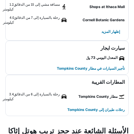
مسافة مشي إلى 15 من الدقائق
1.2
Shops at Ithaca Mall
كيلومتر
رحلة بالسيارة إلى 7 من الدقائق
4.0
Cornell Botanic Gardens
كيلومتر
إظهار المزيد
سيارت ايجار
المعدل اليومي 73 ﷼
تأجير السيارات في مطار Tompkins County
المطارات القريبة
رحلة بالسيارة إلى 6 من الدقائق
3.4
مطار Tompkins County
كيلومتر
رحلات طيران إلى Tompkins County
الأسئلة الشائعة عند حجز تريب هوتل إثاكا