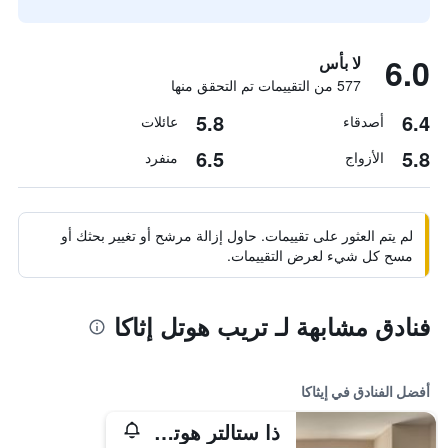
6.0
لا بأس
577 من التقييمات تم التحقق منها
5.8
6.4
أصدقاء
عائلات
6.5
5.8
الأزواج
منفرد
لم يتم العثور على تقييمات. حاول إزالة مرشح أو تغيير بحثك أو
مسح كل شيء لعرض التقييمات.
فنادق مشابهة لـ تريب هوتل إثاكا
أفضل الفنادق في إيثاكا
ذا ستالتر هوتل آت كورنل يونفرستي