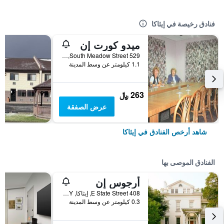
فنادق رخيصة في إيثاكا
ميدو كورت إن
529 South Meadow Street, إيثاكا, NY, الولايات المتحدة الأميريكية
1.1 كيلومتر عن وسط المدينة
263 ﷼
عرض الصفقة
شاهد أرخص الفنادق في إيثاكا
الفنادق الموصى بها
أرجوس إن
408 E State Street, إيثاكا, NY, الولايات المتحدة الأميريكية
0.3 كيلومتر عن وسط المدينة