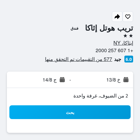
تريب هوتل إثاكا
فندق
2 نجمتين
إيثاكا، NY
+1 607 257 2000
جيد
577 من التقييمات تم التحقق منها
6.0
خ 13/8
-
ج 14/8
2 من الضيوف، غرفة واحدة
بحث