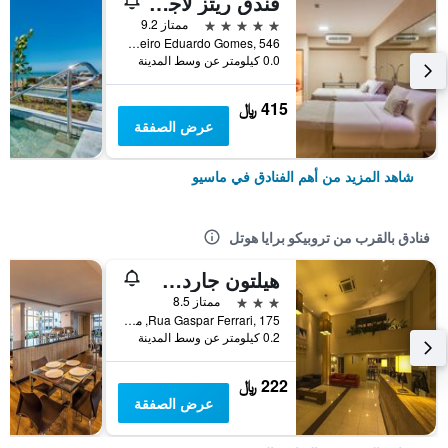
فندق ريتز لاجوا دا أنتا هوتل آند سبا
5 نجوم
ممتاز 9.2
Av. Brigadeiro Eduardo Gomes, 546, ماسيو, البرازيل
0.0 كيلومتر عن وسط المدينة
415 ﷼
عرض الصفقة
شاهد المزيد من أهم الفنادق في ماسيو
فنادق بالقرب من تروبيكو برايا هوتل
هيلتون جاردن إن ماسيو
3 نجوم
ممتاز 8.5
Rua Gaspar Ferrari, 175, ماسيو, البرازيل
0.2 كيلومتر عن وسط المدينة
222 ﷼
عرض الصفقة