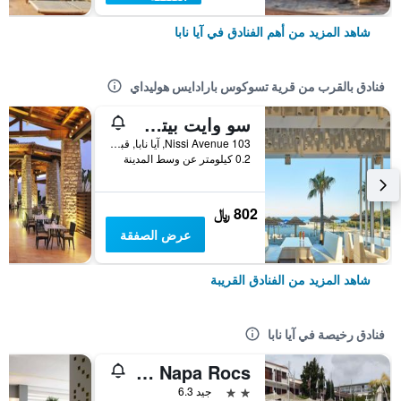
شاهد المزيد من أهم الفنادق في آيا نابا
فنادق بالقرب من قرية تسوكوس بارادايس هوليداي
سو وايت بيتش ريزورت
103 Nissi Avenue, آيا نابا, قبرص
0.2 كيلومتر عن وسط المدينة
802 ﷼
عرض الصفقة
شاهد المزيد من الفنادق القريبة
فنادق رخيصة في آيا نابا
Pambos Napa Rocs
2 نجمتين
جيد 6.3