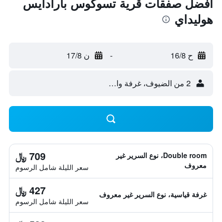
أفضل صفقات قرية تسوكوس بارادايس
هوليداي
ح 16/8
-
ن 17/8
2 من الضيوف، غرفة واحدة
709 ﷼
Double room، نوع السرير غير
معروف
سعر الليلة شامل الرسوم
427 ﷼
غرفة قياسية، نوع السرير غير معروف
سعر الليلة شامل الرسوم