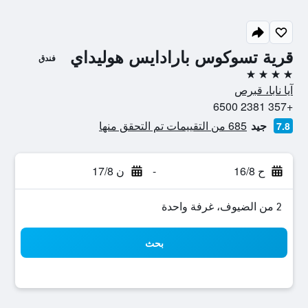
قرية تسوكوس بارادايس هوليداي
فندق
4 نجوم
آيا نابا، قبرص
+357 2381 6500
جيد
685 من التقييمات تم التحقق منها
7.8
ح 16/8
-
ن 17/8
2 من الضيوف، غرفة واحدة
بحث