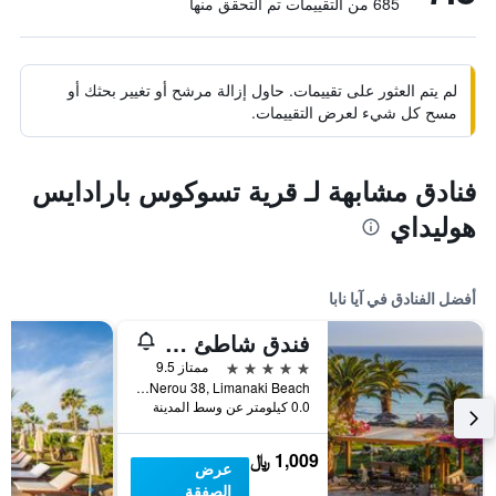
685 من التقييمات تم التحقق منها
لم يتم العثور على تقييمات. حاول إزالة مرشح أو تغيير بحثك أو
مسح كل شيء لعرض التقييمات.
فنادق مشابهة لـ قرية تسوكوس بارادايس
هوليداي
أفضل الفنادق في آيا نابا
فندق شاطئ أليون
5 نجوم
ممتاز 9.5
Kryou Nerou 38, Limanaki Beach, آيا نابا, قبرص
0.0 كيلومتر عن وسط المدينة
1,009 ﷼
عرض
الصفقة