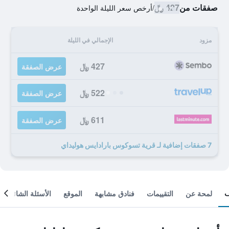
صفقات من
427 ﷼
/
أرخص سعر الليلة الواحدة
مزود
الإجمالي في الليلة
427 ﷼
عرض الصفقة
522 ﷼
عرض الصفقة
611 ﷼
عرض الصفقة
7 صفقات إضافية لـ قرية تسوكوس بارادايس هوليداي
لمحة عن
التقييمات
فنادق مشابهة
الموقع
الأسئلة الشائعة