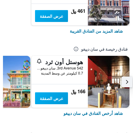
461 ﷼
عرض الصفقة
شاهد المزيد من الفنادق القريبة
فنادق رخيصة في سان دييغو
هوستل أون ثرد
542 3rd Avenue, سان دييغو, CA, الولايات المتحدة الأميريكية
0.7 كيلومتر عن وسط المدينة
166 ﷼
عرض الصفقة
شاهد أرخص الفنادق في سان دييغو