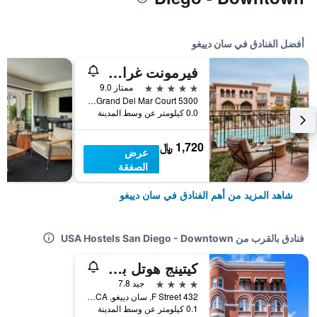
أفضل الفنادق في سان دييغو
فيرمونت غراند ديل مار
5 نجوم
ممتاز 9.0
5300 Grand Del Mar Court, سان دييغو, CA, الولايات المتحدة الأميريكية
0.0 كيلومتر عن وسط المدينة
1,720 ﷼
عرض
الصفقة
شاهد المزيد من أهم الفنادق في سان دييغو
فنادق بالقرب من USA Hostels San Diego - Downtown
كيتينج هوتل باي آت ماين هوسبيتاليتي
4 نجوم
جيد 7.8
432 F Street, سان دييغو, CA, الولايات المتحدة الأميريكية
0.1 كيلومتر عن وسط المدينة