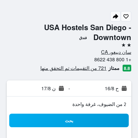
USA Hostels San Diego -
Downtown
فندق
2 نجمتين
سان دييغو، CA
+1 800 438 8622
ممتاز
721 من التقييمات تم التحقق منها
8.8
ح 16/8
-
ن 17/8
2 من الضيوف، غرفة واحدة
بحث