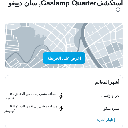
استكشفGaslamp Quarter, سان دييغو
اعرض على الخريطة
أشهر المعالم
مسافة مشي إلى 2 من الدقائق
0.2
حي جازلامب
كيلومتر
مسافة مشي إلى 9 من الدقائق
0.8
منتزه بيتكو
كيلومتر
إظهار المزيد