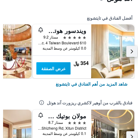
أفضل الفنادق في تايتشونغ
ويندسور هوتل تايتشونج
5 نجوم
ممتاز 9.2
610 Sec. 4 Taiwan Boulevard, تايتشونغ, تايوان
0.0 كيلومتر عن وسط المدينة
354 ﷼
عرض الصفقة
شاهد المزيد من أهم الفنادق في تايتشونغ
فنادق بالقرب من أوهير لاكشري ريزورت آند هوتل
مولان بوتيك هوتل - تايتشونج برانش
4 نجوم
ممتاز 8.7
No. 245, Shizheng Rd, Xitun District, تايتشونغ, تايوان
0.1 كيلومتر عن وسط المدينة