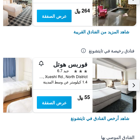
264 ﷼
عرض الصفقة
شاهد المزيد من الفنادق القريبة
فنادق رخيصة في تايتشونغ
فوربس هوتل
3 نجوم
جيد 6.7
No.181, Xueshi Rd., North District, تايتشونغ, تايوان
1.4 كيلومتر عن وسط المدينة
55 ﷼
عرض الصفقة
شاهد أرخص الفنادق في تايتشونغ
الفنادق الموصى بها