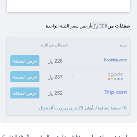
صفقات من
228 ﷼
/
أرخص سعر الليلة الواحدة
مزود
الإجمالي في الليلة
228 ﷼
عرض الصفقة
237 ﷼
عرض الصفقة
252 ﷼
عرض الصفقة
18 صفقة إضافية لـ أوهير لاكشري ريزورت آند هوتل
لمحة عن
التقييمات
فنادق مشابهة
الموقع
الأسئلة الشائعة