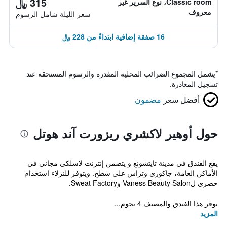
315 ﷼
Classic room، نوع السرير غير
معروف
سعر الليلة شامل الرسوم
16 صفقة إضافية ابتداءً من 228 ﷼
*
يشمل المجموع الضرائب المحلية المقدرة والرسوم المستحقة عند
تسجيل المغادرة.
أفضل سعر
مضمون
حول أوهير لاكشري ريزورت آند هوتل
يقع الفندق في مدينة تايتشونغ و يتضمن إنترنت لاسلكي مجاني في
الأماكن العامة، جاكوزي وتراس على سطح. ويتوفر للنزلاء استخدام
حصري لVaness Beauty Salon وSweat Factory.
يوفر هذا الفندق والمصنف 4 نجوم...
المزيد