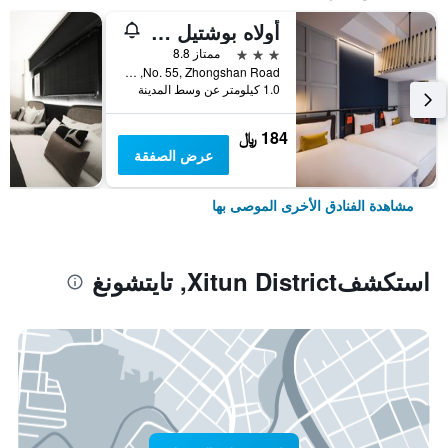
أولاه بوشتيل - تايتشونج ستيشن
3 نجوم
ممتاز 8.8
No. 55, Zhongshan Road, تايتشونغ, تايوان
1.0 كيلومتر عن وسط المدينة
184 ﷼
عرض الصفقة
مشاهدة الفنادق الأخرى الموصى بها
استكشفXitun District, تايتشونغ