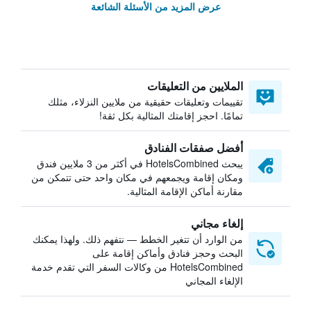
عرض المزيد من الأسئلة الشائعة
الملايين من التعليقات
تقييمات وتعليقات حقيقية من ملايين النزلاء، مثلك
تمامًا. احجز إقامتك المثالية بكل ثقة!
أفضل صفقات الفنادق
يبحث HotelsCombined في أكثر من 3 ملايين فندق
ومكان إقامة ويجمعهم في مكان واحد حتى تتمكن من
مقارنة أماكن الإقامة المثالية.
إلغاء مجاني
من الوارد أن تتغير الخطط — نتفهم ذلك. ولهذا يمكنك
البحث وحجز فنادق وأماكن إقامة على
HotelsCombined من وكالات السفر التي تقدم خدمة
الإلغاء المجاني