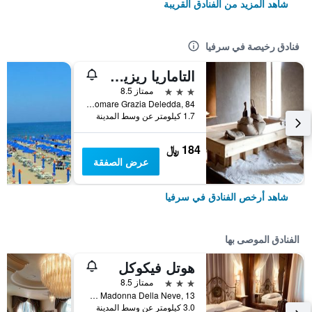
شاهد المزيد من الفنادق القريبة
فنادق رخيصة في سرفيا
التاماريا ريزيدنس آند هوتل
3 نجوم
ممتاز 8.5
Lungomare Grazia Deledda, 84, سرفيا, مقاطعة رافينا, إيطاليا
1.7 كيلومتر عن وسط المدينة
184 ﷼
عرض الصفقة
شاهد أرخص الفنادق في سرفيا
الفنادق الموصى بها
هوتل فيكوكل
3 نجوم
ممتاز 8.5
Via Madonna Della Neve, 13, سرفيا, مقاطعة رافينا, إيطاليا
3.0 كيلومتر عن وسط المدينة