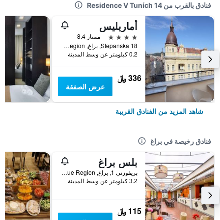
فنادق بالقرب من Residence V Tuních 14
أماريليس
4 نجوم
ممتاز 8.4
Stepanska 18, براغ, Prague Region, جمهورية التشيك
0.2 كيلومتر عن وسط المدينة
336 ﷼
عرض الصفقة
شاهد المزيد من الفنادق القريبة
فنادق رخيصة في براغ
بلس براغ
بريفوزني 1, براغ, Prague Region, جمهورية التشيك
3.2 كيلومتر عن وسط المدينة
115 ﷼