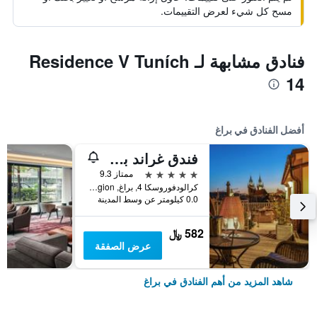
مسح كل شيء لعرض التقييمات.
فنادق مشابهة لـ Residence V Tuních
14
أفضل الفنادق في براغ
فندق غراند بوهيميا
5 نجوم
ممتاز 9.3
كرالودفوروسكا 4, براغ, Prague Region, جمهورية التشيك
0.0 كيلومتر عن وسط المدينة
582 ﷼
عرض الصفقة
شاهد المزيد من أهم الفنادق في براغ