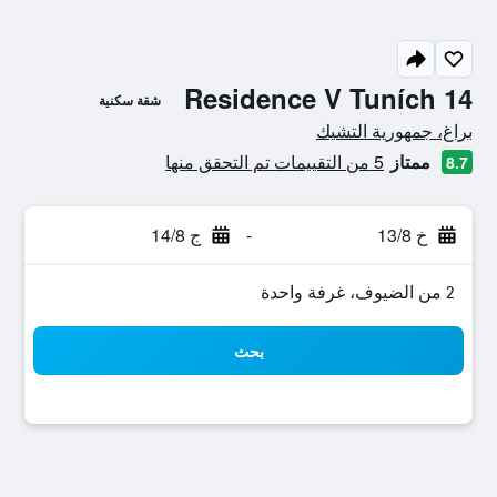
Residence V Tuních 14
شقة سكنية
تقييم فئة 0
براغ، جمهورية التشيك
ممتاز
5 من التقييمات تم التحقق منها
8.7
خ 13/8
-
ج 14/8
2 من الضيوف، غرفة واحدة
بحث