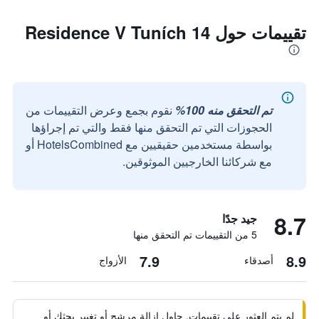
تقييمات حول Residence V Tuních 14
تم التحقق منه 100%
نقوم بجمع وعرض التقييمات من
الحجوزات التي تم التحقق منها فقط والتي تم إجراؤها
بواسطة مستخدمين حقيقيين مع HotelsCombined أو
مع شركائنا الخارجيين الموثوقين.
8.7
جيد جدًا
5 من التقييمات تم التحقق منها
7.9
8.9
أصدقاء
الأزواج
لم يتم العثور على تقييمات. حاول إزالة مرشح أو تغيير بحثك أو