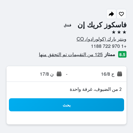
فاسكوز كريك إن
فندق
3 نجوم
وينتر بارك (كولورادو)، CO
+1 970 722 1188
ممتاز
125 من التقييمات تم التحقق منها
8.5
ح 16/8
-
ن 17/8
2 من الضيوف، غرفة واحدة
بحث