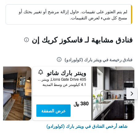
لم يتم العثور على تقييمات. حاول إزالة مرشح أو تغيير بحثك أو
مسح كل شيء لعرض التقييمات.
فنادق مشابهة لـ فاسكوز كريك إن
فنادق رخيصة في وينتر بارك (كولورادو)
وينتر بارك شاتو
405 Lions Gate Drive, وينتر بارك (كولورادو), CO, الولايات المتحدة الأميريكية
4.1 كيلومتر عن وسط المدينة
380 ﷼
عرض الصفقة
شاهد أرخص الفنادق في وينتر بارك (كولورادو)