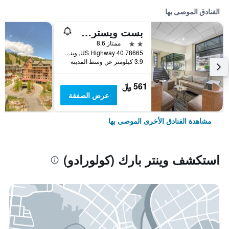
الفنادق الموصى بها
بست ويسترن ألبينجلو لودج
2 نجمتين
ممتاز 8.6
78665 US Highway 40, وينتر بارك (كولورادو), CO, الولايات المتحدة الأميريكية
3.9 كيلومتر عن وسط المدينة
561 ﷼
عرض الصفقة
مشاهدة الفنادق الأخرى الموصى بها
استكشف وينتر بارك (كولورادو)