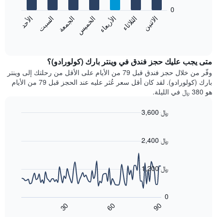
يعرض
bars.
0
الشهور.
الاثنين
الثلاثاء
الأربعاء
الخميس
الجمعة
السبت
الأحد
يتضمن
يعرض
المخطط
المخطط
End
التالي
of
التالي
interactive
1
متوسط
chart
محور
سعر
متى يجب عليك حجز فندق في وينتر بارك (كولورادو)؟
Y
غرفة
وفّر من خلال حجز فندق قبل 79 من الأيام على الأقل من رحلتك إلى وينتر
الذي
كل
بارك (كولورادو). لقد كان أقل سعر عُثر عليه عند الحجز قبل 79 من الأيام
يعرض
يوم
هو 380 ﷼ في الليلة.
متوسط
في
سعر
الأسبوع
3,600 ﷼
غرفة
يتضمن
Line
المخطط
Chart
graphic.
chart
1
with
2,400 ﷼
محور
90
X
data
الذي
points.
1,200 ﷼
يعرض
أيام
يعرض
الأسبوع.
المخطط
0
يتضمن
التالي
60
90
30
المخطط
كيفية
End
of
التالي