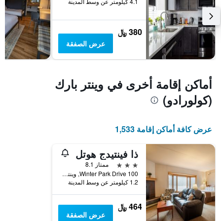
4.1 كيلومتر عن وسط المدينة
الذي
يعرض
متوسط
380 ﷼
سعر
غرفة
عرض الصفقة
أماكن إقامة أخرى في وينتر بارك
(كولورادو)
عرض كافة أماكن إقامة 1,533
ذا فينتيدج هوتل
3 نجوم
ممتاز 8.1
100 Winter Park Drive, وينتر بارك (كولورادو), CO, الولايات المتحدة الأميريكية
1.2 كيلومتر عن وسط المدينة
464 ﷼
عرض الصفقة