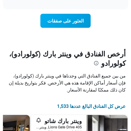
تغير
interactive
1
سعر
chart
محور
غرفة
Y
عند
العثور على صفقات
الذي
اقتراب
يعرض
تاريخ
متوسط
الإقامة
سعر
يتضمن
غرفة
المخطط
1
أرخص الفنادق في وينتر بارك (كولورادو)،
محور
كولورادو
X
الذي
يعرض
من بين جميع الفنادق التي وجدناها في وينتر بارك (كولورادو)،
عدد
فإن أسعار أماكن الإقامة هذه هي الأرخص. فكر بتواريخ بديلة إن
الأيام
كان ذلك ممكنًا لمقارنة الأسعار.
قبل
الإقامة
يتضمن
عرض كل الفنادق البالغ عددها 1,533
المخطط
التالي
1
وينتر بارك شاتو
محور
405 Lions Gate Drive, وينتر بارك (كولورادو), CO, الولايات المتحدة الأميريكية
Y