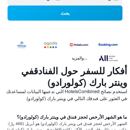
بحث
...والمزيد
أفكار للسفر حول الفنادقفي
وينتر بارك (كولورادو)
استخدم نصائح HotelsCombined التي تدعمها البيانات لمساعدتك
في العثور على فندقك التالي في وينتر بارك (كولورادو).
ما هو الشهر الأرخص لحجز فندق في وينتر بارك (كولورادو)؟
الشهر الأرخص لحجز فندق في وينتر بارك (كولورادو) هو أبريل (466 ﷼).
عكس من ذلك، فإن الشهر الأكثر تكلفة للإقامة في وينتر بارك (كولورادو)