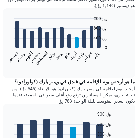
هو ديسمبر (1,140 ﷼).
1,200 ﷼
Bar
Chart
800 ﷼
graphic.
chart
with
400 ﷼
12
bars.
0
فبراير
مايو
أغسطس
نوفمبر
يناير
أبريل
يوليو
أكتوبر
مارس
يونيو
سبتمبر
ديسمبر
يعرض
المخطط
End
of
التالي
interactive
متوسط
chart
سعر
ما هو أرخص يوم للإقامة في فندق في وينتر بارك (كولورادو)؟
غرفة
أرخص يوم للإقامة في وينتر بارك (كولورادو) هو الأربعاء (545 ﷼). من
كل
ناحية أخرى، يمكن للمسافرين توقع دفع أعلى سعر في الجمعة، عندما
شهر
يكون السعر المتوسط لليلة الواحدة 783 ﷼.
يتضمن
المخطط
900 ﷼
1
Bar
محور
Chart
600 ﷼
graphic.
chart
X
with
الذي
300 ﷼
7