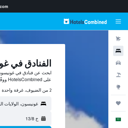
.com
رحلات طيران
فنادق
الفنادق في غ
سيارات
ابحث عن فنادق في غونيسون 
حزم العروض
على HotelsCombined ووفّر.
استكشاف
2 من الضيوف، غرفة واحدة
رحلات
خ 13/8
العَرَبِيَّة