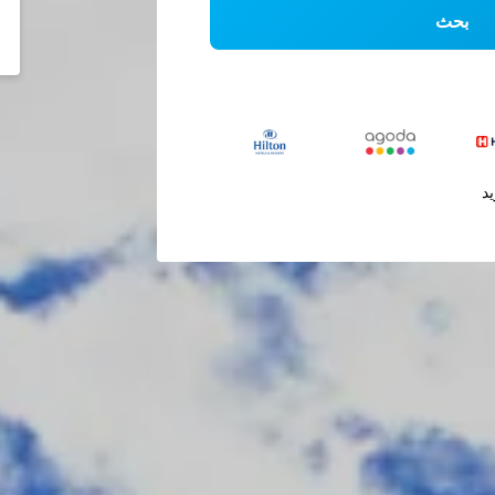
بحث
يد