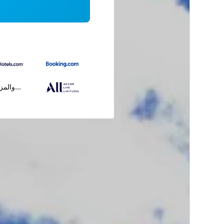
...والمز