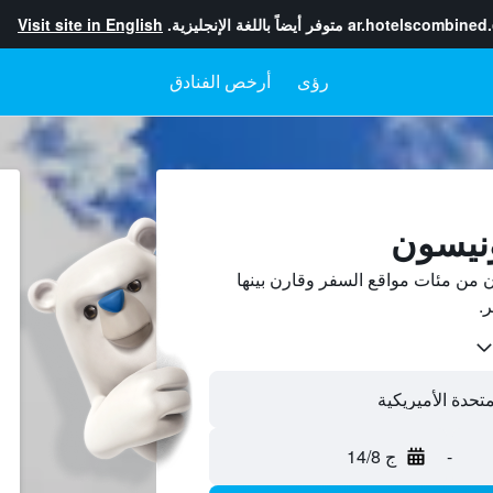
ar.hotelscombined
متوفر أيضاً باللغة الإنجليزية.
Visit site in English
رؤى
أرخص الفنادق
ونيسون
من مئات مواقع السفر وقارن بينها
-
ج 14/8