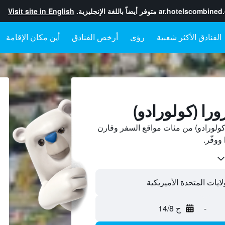
ar.hotelscombined
متوفر أيضاً باللغة الإنجليزية.
Visit site in English
رؤى
أرخص الفنادق
أين مكان الإقامة
ورا (كولورادو)
كولورادو) من مئات مواقع السفر وقارن
-
ج 14/8