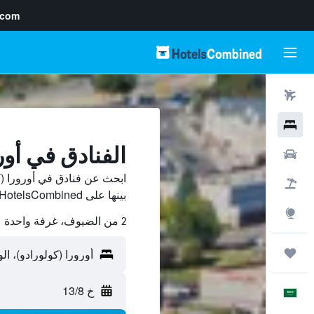
.com
رحلات طيران
فنادق
الفنادق في أور
سيارات
ابحث عن فنادق في أورورا (
حزم العروض
بينها على HotelsCombined ووفّر.
استكشاف
2 من الضيوف، غرفة واحدة
رحلات
خ 13/8
العَرَبِيَّة