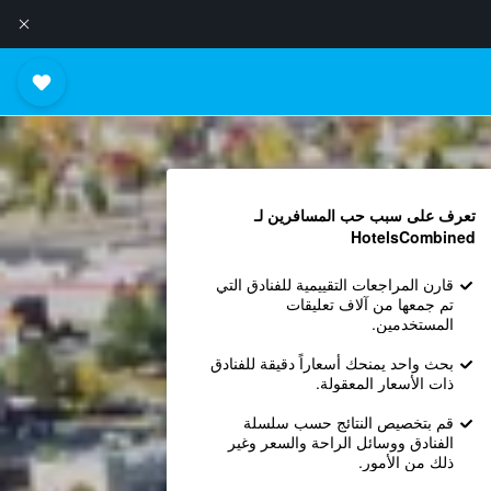
تعرف على سبب حب المسافرين لـ
HotelsCombined
قارن المراجعات التقييمية للفنادق التي
تم جمعها من آلاف تعليقات
المستخدمين.
بحث واحد يمنحك أسعاراً دقيقة للفنادق
ذات الأسعار المعقولة.
قم بتخصيص النتائج حسب سلسلة
الفنادق ووسائل الراحة والسعر وغير
ذلك من الأمور.