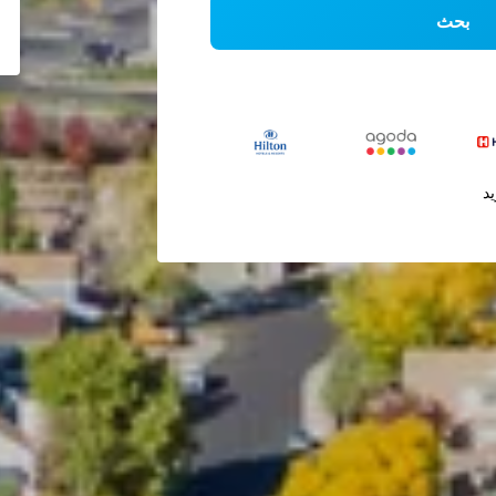
بحث
يد