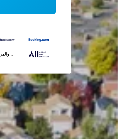
...والمز