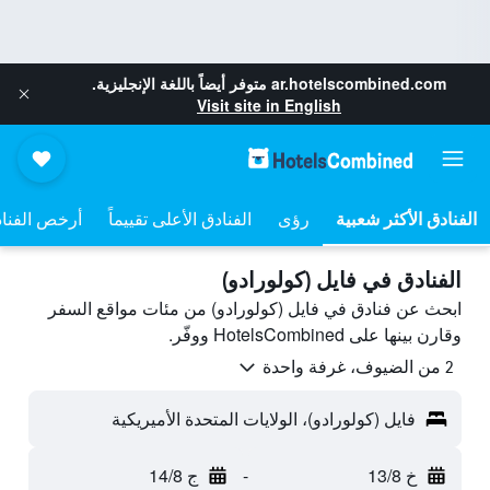
ar.hotelscombined.com
متوفر أيضاً باللغة الإنجليزية.
Visit site in English
رؤى
الفنادق الأعلى تقييماً
أرخص الفنا
الفنادق في فايل (كولورادو)
ابحث عن فنادق في فايل (كولورادو) من مئات مواقع السفر
وقارن بينها على HotelsCombined ووفّر.
2 من الضيوف، غرفة واحدة
فايل (كولورادو)، الولايات المتحدة الأميريكية
خ 13/8
-
ج 14/8