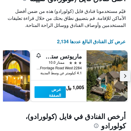
1
محور
X
محور
قيّم مستخدمونا فنادق فايل (كولورادو) هذه من ضمن أفضل
Y
الذي
الذي
يعرض
الأماكن للإقامة. قم بتضييق نطاق بحثك من خلال قراءة تعليقات
عدد
يعرض
المستخدمين وأوصاف الفنادق ووسائل الراحة المتاحة.
الأيام
متوسط
قبل
سعر
غرفة
الإقامة
عرض كل الفنادق البالغ عددها 2,134
في
يتضمن
عطلة
المخطط
ماريوتس ستريم سايد إيفر جرين آت فيل
نهاية
التالي
1
هذا
3 نجوم
ممتاز 10.0
محور
الأسبوع
2284 South Frontage Road West, فايل (كولورادو), CO, الولايات المتحدة الأميريكية
Y
خلال
4.1 كيلومتر عن وسط المدينة
آخر
الذي
3
يعرض
1,005 ﷼
عرض
أيام
متوسط
الصفقة
سعر
غرفة
أرخص الفنادق في فايل (كولورادو)،
كولورادو