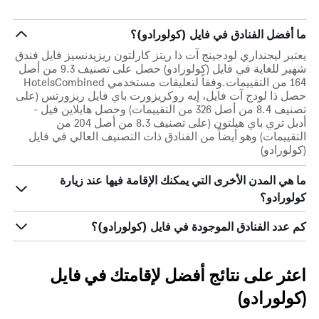
ما أفضل الفنادق في فايل (كولورادو)؟
يعتبر ليجنداري لودجينج آت ذا ريتز كارلتون ريزيدنسيز فايل فندق
شهير للغاية في فايل (كولورادو) حصل على تصنيف 9.3 من أصل
164 من التقييمات.وفقاً لتعليقات مستخدمي HotelsCombined
حصل ذا لودج آت فايل، إيه روكريزورت باي فايل ريزورتس (على
تصنيف 8.4 من أصل 326 من التقييمات) وحصل هايلاين فيل -
أدبل تري باي هيلتون (على تصنيف 8.3 من أصل 204 من
التقييمات) وهو أيضاً من الفنادق ذات التصنيف العالي في فايل
(كولورادو)
ما هي المدن الأخرى التي يمكنك الإقامة فيها عند زيارة
كولورادو؟
كم عدد الفنادق الموجودة في فايل (كولورادو)؟
اعثر على نتائج أفضل لإقامتك في فايل
(كولورادو)