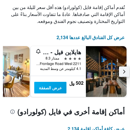
تُقدم أماكن إقامة فايل (كولورادو) هذه أقل سعر لليلة من بين
أماكن الإقامة التي صادفناها. عادةً ما تتفاوت الأسعار بناءً على
التواريخ المختارة وتصنيف نجوم الفندق وموقعه.
عرض كل الفنادق البالغ عددها 2,134
هايلاين فيل - أدبل تري باي هيلتون
4 نجوم
ممتاز 8.3
2211 N Frontage Road West, فايل (كولورادو), CO, الولايات المتحدة الأميريكية
4.1 كيلومتر عن وسط المدينة
502 ﷼
عرض الصفقة
أماكن إقامة أخرى في فايل (كولورادو)
عرض كافة أماكن إقامة 2,134