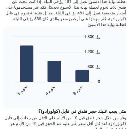
عطلة نهاية هذا الأسبوع تصل إلى 481 ﷼في الليلة. إذا كنت تبحث عن
سعر
خلال
فندق ثلاث نجوم لعطلة نهاية هذا الأسبوع تحديدًا، فقد عثر مستخدمونا على
غرفة
آخر
أسعار منخفضة تصل إلى 481 ﷼ في الليلة. مقابل فندق 4 نجوم في فايل
3
(كولورادو)، عُثر مؤخرًا على أرخص سعر والذي كان 856 ﷼في الليلة
أيام
لعطلة نهاية هذا الأسبوع.
مع
التصنيف
1,800 ﷼
حسب
النجوم
Bar
Chart
graphic.
يتضمن
chart
1,200 ﷼
with
المخطط
3
1
bars.
محور
600 ﷼
X
يعرض
التي
المخطط
تعرض
0
التالي
فئات
ن
م
ن
م
ن
م
متوسط
الفنادق
4
ج
و
3
ج
و
5
ج
و
End
سعر
بالنجوم.
of
الغرفة
interactive
يتضمن
خلال
chart
المخطط
متى يجب عليك حجز فندق في فايل (كولورادو)؟
عطلة
1
نهاية
وفّر من خلال حجز فندق قبل 10 من الأيام على الأقل من رحلتك إلى فايل
محور
هذا
(كولورادو). لقد كان أقل سعر عُثر عليه عند الحجز قبل 10 من الأيام هو
Y
الأسبوع