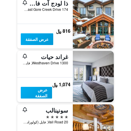
ذا لودج آت فايل، إيه روكريزورت باي فايل ريزورتس
174 East Gore Creek Drive, فايل (كولورادو), CO, الولايات المتحدة الأميريكية
816 ﷼
عرض الصفقة
غراند حيات
1300 Westhaven Drive, فايل (كولورادو), CO, الولايات المتحدة الأميريكية
1,074 ﷼
عرض
الصفقة
سونينالب
5 نجوم
20 Vail Road, فايل (كولورادو), CO, الولايات المتحدة الأميريكية