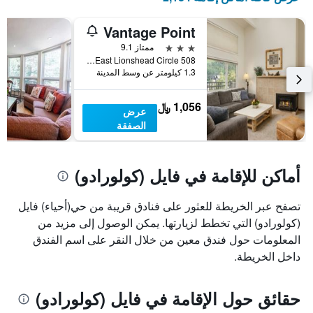
Vantage Point
3 نجوم
ممتاز 9.1
508 East Lionshead Circle, فايل (كولورادو), CO, الولايات المتحدة الأميريكية
1.3 كيلومتر عن وسط المدينة
1,056 ﷼
عرض
الصفقة
أماكن للإقامة في فايل (كولورادو)
تصفح عبر الخريطة للعثور على فنادق قريبة من حي(أحياء) فايل
(كولورادو) التي تخطط لزيارتها. يمكن الوصول إلى مزيد من
المعلومات حول فندق معين من خلال النقر على اسم الفندق
داخل الخريطة.
حقائق حول الإقامة في فايل (كولورادو)