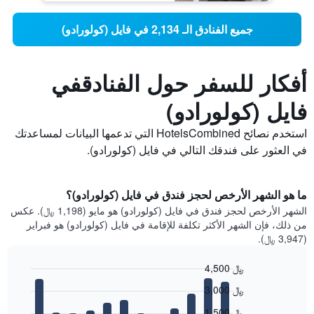
جميع الفنادق الـ 2,134 في فايل (كولورادو)
أفكار للسفر حول الفنادقفي
فايل (كولورادو)
استخدم نصائح HotelsCombined التي تدعمها البيانات لمساعدتك
في العثور على فندقك التالي في فايل (كولورادو).
ما هو الشهر الأرخص لحجز فندق في فايل (كولورادو)؟
الشهر الأرخص لحجز فندق في فايل (كولورادو) هو مايو (1,198 ﷼). عكس
من ذلك، فإن الشهر الأكثر تكلفة للإقامة في فايل (كولورادو) هو فبراير
(3,947 ﷼).
4,500 ﷼
Bar
Chart
3,000 ﷼
graphic.
chart
with
1,500 ﷼