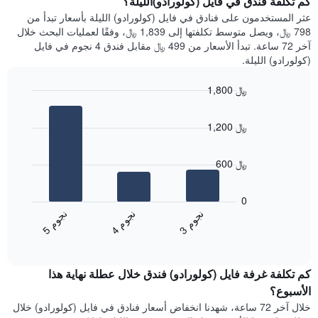
كم تكلفة فندق في فايل (كولورادو)الليلة؟
Y
غرفة
عثر المستخدمون على فنادق في فايل (كولورادو) الليلة بأسعار تبدأ من
الذي
كل
798 ﷼، ويصل متوسط تكلفتها إلى 1,839 ﷼، وفقًا لعمليات البحث خلال
يعرض
يوم
آخر 72 ساعة. تبدأ الأسعار من 499 ﷼ مقابل فندق 4 نجوم في فايل
متوسط
في
(كولورادو) الليلة.
سعر
الأسبوع
غرفة
يتضمن
1,800 ﷼
المخطط
Bar
1
Chart
graphic.
chart
محور
1,200 ﷼
with
X
3
الذي
bars.
يعرض
600 ﷼
أيام
يعرض
الأسبوع.
المخطط
0
يتضمن
التالي
ن
م
ن
م
ن
م
المخطط
متوسط
4
ج
و
3
ج
و
5
ج
و
التالي
End
سعر
1
of
الغرفة
interactive
محور
هذه
chart
Y
كم تكلفة غرفة فايل (كولورادو) فندق خلال عطلة نهاية هذا
الليلة
الذي
الذي
الأسبوع؟
يعرض
عُثر
خلال آخر 72 ساعة، شهدنا انخفاض أسعار فنادق في فايل (كولورادو) خلال
متوسط
عليه