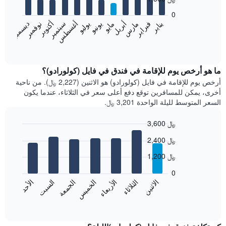
12
bars.
0
فبراير
مايو
أغسطس
نوفمبر
يناير
أبريل
يوليو
أكتوبر
مارس
يونيو
سبتمبر
ديسمبر
يعرض
المخطط
End
of
التالي
interactive
متوسط
chart
سعر
ما هو أرخص يوم للإقامة في فندق في فايل (كولورادو)؟
غرفة
أرخص يوم للإقامة في فايل (كولورادو) هو الاثنين (2,227 ﷼). من ناحية
كل
أخرى، يمكن للمسافرين توقع دفع أعلى سعر في الثلاثاء، عندما يكون
شهر
السعر المتوسط لليلة الواحدة 3,201 ﷼.
يتضمن
المخطط
3,600 ﷼
1
Bar
محور
Chart
2,400 ﷼
graphic.
chart
X
with
الذي
1,200 ﷼
7
يعرض
bars.
0
الشهور.
الاثنين
الخميس
الأحد
الأربعاء
السبت
الثلاثاء
الجمعة
يتضمن
يعرض
المخطط
المخطط
End
التالي
of
التالي
interactive
1
متوسط
chart
محور
سعر