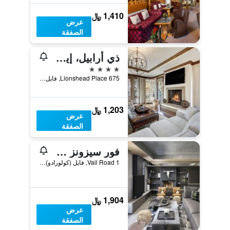
1,410 ﷼
عرض
الصفقة
ذي أرابيل، إيه روكريزورت، باي فيل ريزورتس
4 نجوم
675 Lionshead Place, فايل (كولورادو), CO, الولايات المتحدة الأميريكية
1,203 ﷼
عرض
الصفقة
فور سيزونز ريزورت آند ريزيدنسيز فايل
1 Vail Road, فايل (كولورادو), CO, الولايات المتحدة الأميريكية
1,904 ﷼
عرض
الصفقة