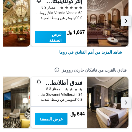
إنتركونتاينينتال روم أمباسشياتوري بالاس باي آيتش جي
5 نجوم
ممتاز 8.9
Via Vittorio Veneto 62, روما, إيطاليا
0.0 كيلومتر عن وسط المدينة
1,667 ﷼
عرض
الصفقة
شاهد المزيد من أهم الفنادق في روما
فنادق بالقرب من فاتيكان جاردن روومز
فندق أطلانطي ستار
4 نجوم
ممتاز 8.3
Via Giovanni Vitelleschi 34, روما, إيطاليا
0.8 كيلومتر عن وسط المدينة
644 ﷼
عرض الصفقة