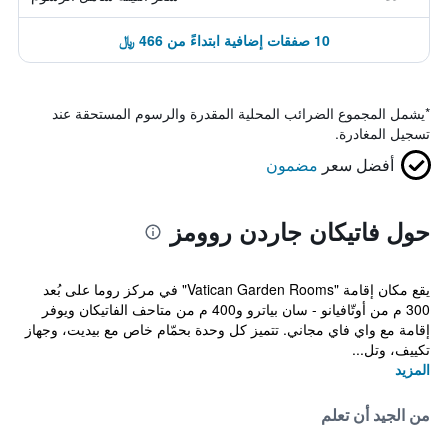
10 صفقات إضافية ابتداءً من 466 ﷼
*
يشمل المجموع الضرائب المحلية المقدرة والرسوم المستحقة عند
تسجيل المغادرة.
أفضل سعر
مضمون
حول فاتيكان جاردن روومز
يقع مكان إقامة "Vatican Garden Rooms" في مركز روما على بُعد
300 م من أوتّافيانو - سان بياترو و400 م من متاحف الفاتيكان ويوفر
إقامة مع واي فاي مجاني. تتميز كل وحدة بحمّام خاص مع بيديت، وجهاز
تكييف، وتل...
المزيد
من الجيد أن تعلم