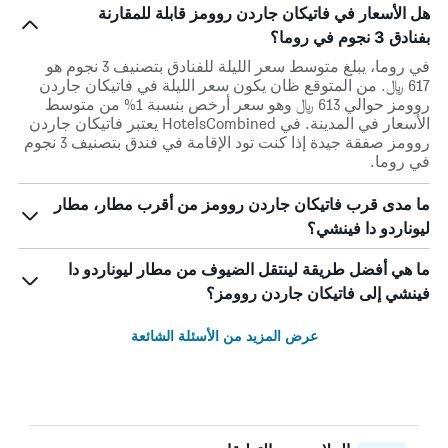
هل الأسعار في فاتيكان جاردن روومز قابلة للمقارنة
بفنادق 3 نجوم في روما؟
في روما، يبلغ متوسط ​​سعر الليلة للفنادق بتصنيف 3 نجوم هو
617 ﷼. من المتوقع ظان يكون سعر الليلة في فاتيكان جاردن
روومز حوالي 613 ﷼ وهو سعر أرخص بنسبة 1% من متوسط
الأسعار في المدينة. في HotelsCombined يعتبر فاتيكان جاردن
روومز صفقة جيدة إذا كنت تود الإقامة في فندق بتصنيف 3 نجوم
في روما.
ما مدى قرب فاتيكان جاردن روومز من أقرب مطار، مطار
ليوناردو دا فينشي؟
ما هي أفضل طريقة لينتقل الضيوف من مطار ليوناردو دا
فينشي إلى فاتيكان جاردن روومز؟
عرض المزيد من الأسئلة الشائعة