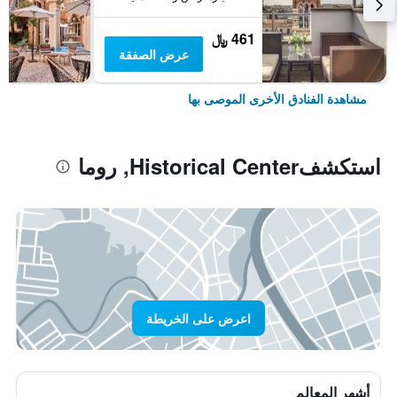
461 ﷼
عرض الصفقة
مشاهدة الفنادق الأخرى الموصى بها
استكشفHistorical Center, روما
اعرض على الخريطة
أشهر المعالم