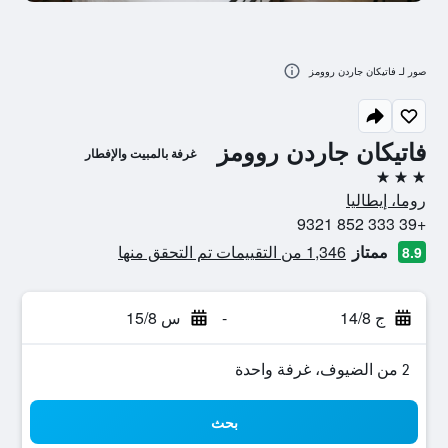
صور لـ فاتيكان جاردن روومز
فاتيكان جاردن روومز
غرفة بالمبيت والإفطار
3 نجوم
روما، إيطاليا
+39 333 852 9321
ممتاز
1,346 من التقييمات تم التحقق منها
8.9
ج 14/8
-
س 15/8
2 من الضيوف، غرفة واحدة
بحث