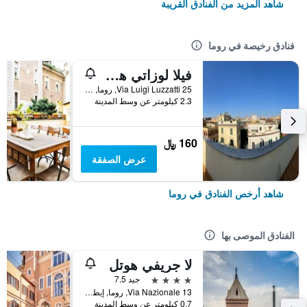
شاهد المزيد من الفنادق القريبة
فنادق رخيصة في روما
فيلا لوزاتي هوستل
25 Via Luigi Luzzatti, روما, إيطاليا
2.3 كيلومتر عن وسط المدينة
160 ﷼
عرض الصفقة
شاهد أرخص الفنادق في روما
الفنادق الموصى بها
لا جريفي هوتل
4 نجوم
جيد 7.5
Via Nazionale 13, روما, إيطاليا
0.7 كيلومتر عن وسط المدينة