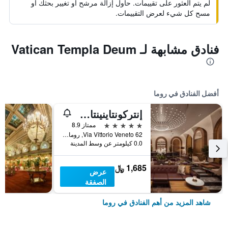
لم يتم العثور على تقييمات. حاول إزالة مرشح أو تغيير بحثك أو
مسح كل شيء لعرض التقييمات.
فنادق مشابهة لـ Vatican Templa Deum
أفضل الفنادق في روما
إنتركونتاينينتال روم أمباسشياتوري بالاس باي آيتش جي
5 نجوم
ممتاز 8.9
Via Vittorio Veneto 62, روما, إيطاليا
0.0 كيلومتر عن وسط المدينة
1,685 ﷼
عرض
الصفقة
شاهد المزيد من أهم الفنادق في روما