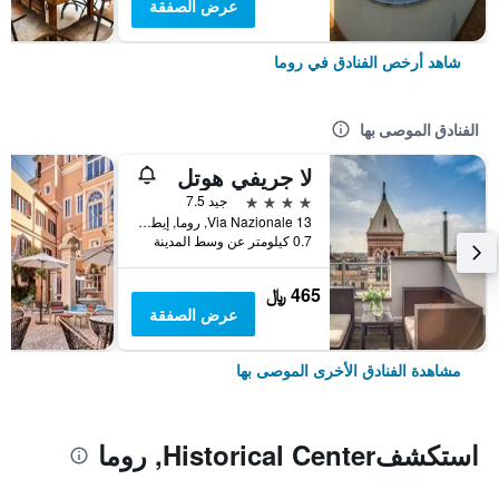
عرض الصفقة
شاهد أرخص الفنادق في روما
الفنادق الموصى بها
لا جريفي هوتل
4 نجوم
جيد 7.5
Via Nazionale 13, روما, إيطاليا
0.7 كيلومتر عن وسط المدينة
465 ﷼
عرض الصفقة
مشاهدة الفنادق الأخرى الموصى بها
استكشفHistorical Center, روما