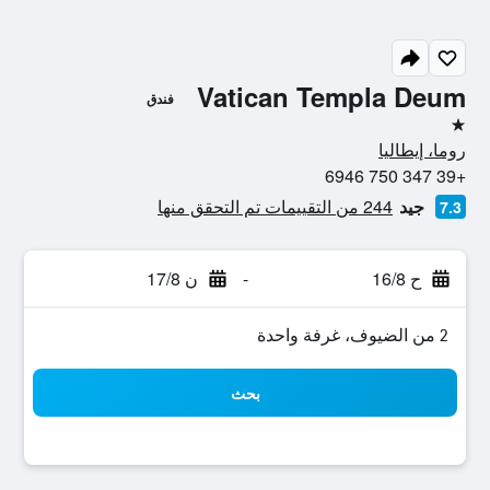
Vatican Templa Deum
فندق
نجمة واحدة
روما، إيطاليا
+39 347 750 6946
جيد
244 من التقييمات تم التحقق منها
7.3
ح 16/8
-
ن 17/8
2 من الضيوف، غرفة واحدة
بحث