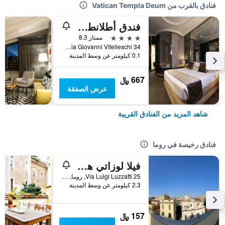
فنادق بالقرب من Vatican Templa Deum
فندق أطلانطي ستار
4 نجوم
ممتاز 8.3
Via Giovanni Vitelleschi 34, روما, إيطاليا
0.1 كيلومتر عن وسط المدينة
667 ﷼
عرض الصفقة
شاهد المزيد من الفنادق القريبة
فنادق رخيصة في روما
فيلا لوزاتي هوستل
25 Via Luigi Luzzatti, روما, إيطاليا
2.3 كيلومتر عن وسط المدينة
157 ﷼