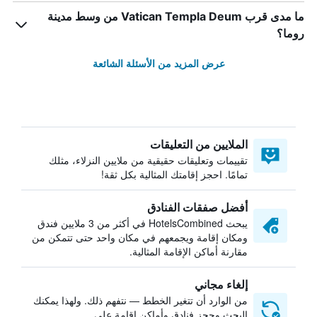
ما مدى قرب Vatican Templa Deum من وسط مدينة
روما؟
عرض المزيد من الأسئلة الشائعة
الملايين من التعليقات
تقييمات وتعليقات حقيقية من ملايين النزلاء، مثلك
تمامًا. احجز إقامتك المثالية بكل ثقة!
أفضل صفقات الفنادق
يبحث HotelsCombined في أكثر من 3 ملايين فندق
ومكان إقامة ويجمعهم في مكان واحد حتى تتمكن من
مقارنة أماكن الإقامة المثالية.
إلغاء مجاني
من الوارد أن تتغير الخطط — نتفهم ذلك. ولهذا يمكنك
البحث وحجز فنادق وأماكن إقامة على