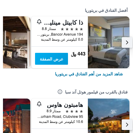
أفضل الفنادق في بريتوريا
ذا كابيتل مينلين مين
5 نجوم
ممتاز 8.8
194 Bancor Avenue, بريتوريا, محافظة غاوتينج, جنوب أفريقيا
0.0 كيلومتر عن وسط المدينة
443 ﷼
عرض الصفقة
شاهد المزيد من أهم الفنادق في بريتوريا
فنادق بالقرب من فيلمور هوتل آند سبا
هامبتون هاوس
4 نجوم
ممتاز 8.9
95 Durham Road, Clubview, بريتوريا, محافظة غاوتينج, جنوب أفريقيا
10.6 كيلومتر عن وسط المدينة