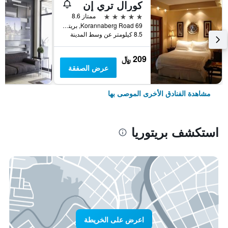
كورال تري إن
5 نجوم
ممتاز 8.6
69 Korannaberg Road, بريتوريا, محافظة غاوتينج, جنوب أفريقيا
8.5 كيلومتر عن وسط المدينة
209 ﷼
عرض الصفقة
مشاهدة الفنادق الأخرى الموصى بها
استكشف بريتوريا
اعرض على الخريطة