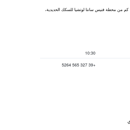
يقع مكان إقامة "Venice Concordia Guesthouse" في مارغيرا، ضمن 7.7 كم من Mestre Ospedale Train Station و10 كم من محطة فنيس سانتا لوتشيا للسكك الحديدية،
10:30
+39 327 565 5264
ي