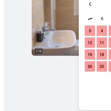
ج
س
5
4
12
11
1/19
آخر
19
18
26
25