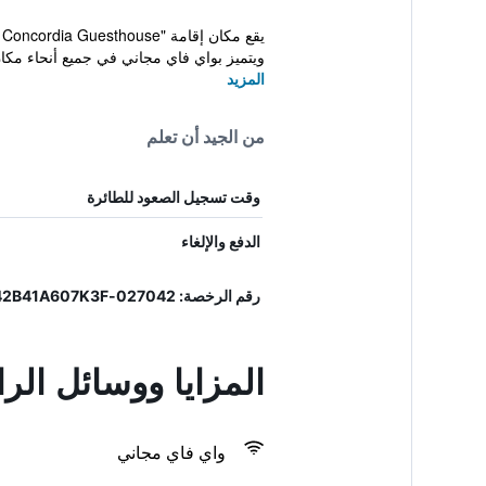
ويتميز بواي فاي مجاني في جميع أنحاء مكان 
المزيد
من الجيد أن تعلم
وقت تسجيل الصعود للطائرة
الدفع والإلغاء
رقم الرخصة: 027042-LOC-17888, IT027042B41A607K3F
المزايا ووسائل الر
واي فاي مجاني