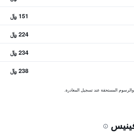
151 ﷼
224 ﷼
234 ﷼
238 ﷼
والرسوم المستحقة عند تسجيل المغادرة.
فينيس