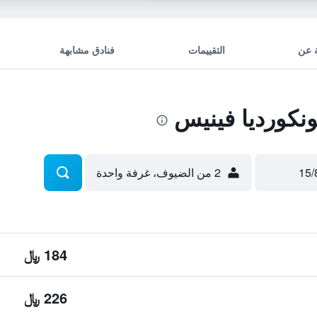
 عن
التقييمات
فنادق مشابهة
نكورديا فينيس
2 من الضيوف، غرفة واحدة
184 ﷼
226 ﷼