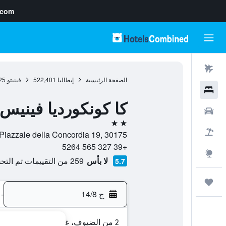
.com
رحلات طيران
الصفحة الرئيسية
إيطاليا
522,401
فينيتو
25
فنادق
كا كونكورديا فينيس
سيارات
2 نجمتين
حزم العروض
Piazzale della Concordia 19, 30175, البندقية, فينيتو, إيطاليا
+39 327 565 5264
استكشاف
لا بأس
259 من التقييمات تم التحقق منها
5.7
رحلات
ج 14/8
-
2 من الضيوف، غرفة واحدة