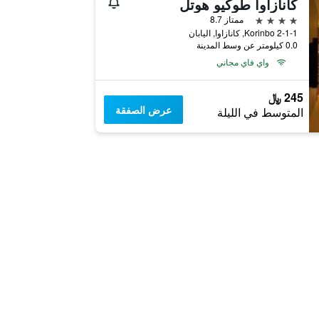
كانازاوا طوكيو هوتل
4 نجوم
ممتاز 8.7
2-1-1 Korinbo, كانازاوا, اليابان
0.0 كيلومتر عن وسط المدينة
واي فاي مجاني
245 ﷼
عرض الصفقة
المتوسط في الليلة