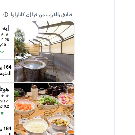
فنادق بالقرب من فيا إن كانازاوا
3 نجوم
1-9-28 Hirooka, كانازاوا, ال
0.1 كيلومتر عن وسط المدينة
164 ﷼
المتوس
هوتل
4 نجوم
nmachi 1-1
0.2 كيلومتر عن وسط المدينة
184 ﷼
المتوس