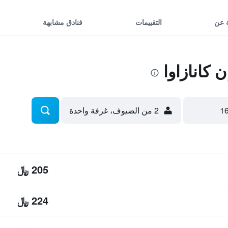
 عن
التقييمات
فنادق مشابهة
كانازاوا
2 من الضيوف، غرفة واحدة
205 ﷼
224 ﷼