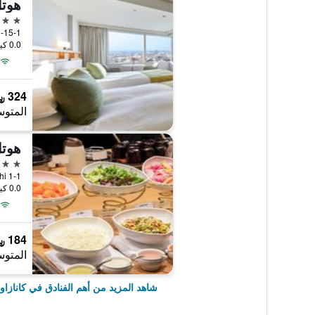
هوتل
4 نجوم
2-15-1 Honmachi, كانازاوا, ا
0.0 كيلومتر عن وسط المدينة
324 ﷼
المتوس
هوتل
4 نجوم
nmachi 1-1
0.0 كيلومتر عن وسط المدينة
184 ﷼
المتوس
شاهد المزيد من أهم الفنادق في كانازاوا