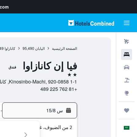
.com
رحلات طيران
الصفحة الرئيسية
اليابان
95,490
كانازاوا
49
فنادق
فيا إن كانازاوا
سيارات
فندق
2 نجمتين
حزم العروض
1-1 Kinosinbo-Machi, 920-0858, كانازاوا, محافظة إيشيكاوا, اليابان
+81 762 225 489
استكشاف
س 15/8
-
رحلات
2 من الضيوف، غرفة واحدة
العَرَبِيَّة