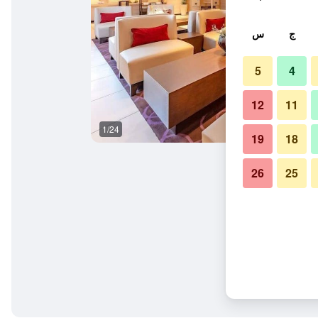
ج
س
5
4
12
11
1/24
آخر
19
18
26
25