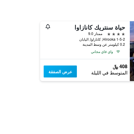
حياة سنتريك كانازاوا
4 نجوم
ممتاز 9.0
1-5-2 Hirooka, كانازاوا, اليابان
0.2 كيلومتر عن وسط المدينة
واي فاي مجاني
408 ﷼
عرض الصفقة
المتوسط في الليلة