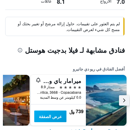
8.1
7.0
الأزواج
عائلات
لم يتم العثور على تقييمات. حاول إزالة مرشح أو تغيير بحثك أو
مسح كل شيء لعرض التقييمات.
فنادق مشابهة لـ فيلا بدجيت هوستل
أفضل الفنادق في ريو دي جانيرو
ميرامار باي ويندسور كوباكابانا
5 نجوم
ممتاز 8.9
Avenida Atlantica, 3668 - Copacabana, ريو دي جانيرو, البرازيل
0.0 كيلومتر عن وسط المدينة
739 ﷼
عرض الصفقة