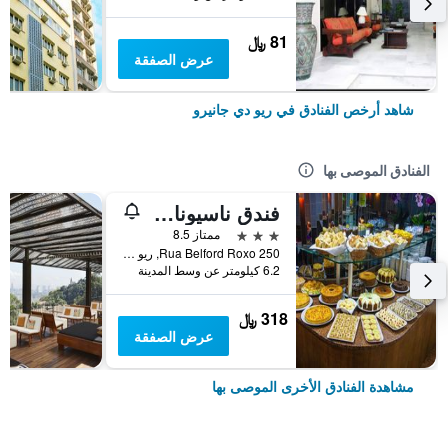
81 ﷼
عرض الصفقة
شاهد أرخص الفنادق في ريو دي جانيرو
الفنادق الموصى بها
فندق ناسيونال إن ريو كوباكابانا
3 نجوم
ممتاز 8.5
Rua Belford Roxo 250, ريو دي جانيرو, البرازيل
6.2 كيلومتر عن وسط المدينة
318 ﷼
عرض الصفقة
مشاهدة الفنادق الأخرى الموصى بها