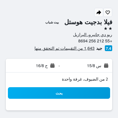
فيلا بدجيت هوستل
بيت شباب
2 نجمتين
ريو دي جانيرو، البرازيل
+55 212 256 8694
جيد
1,643 من التقييمات تم التحقق منها
7.4
س 15/8
-
ح 16/8
2 من الضيوف، غرفة واحدة
بحث