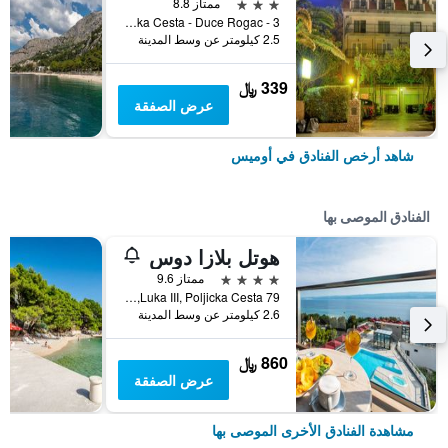
3 نجوم
ممتاز 8.8
Poljicka Cesta - Duce Rogac - 3, أوميس, كرواتيا
2.5 كيلومتر عن وسط المدينة
339 ﷼
عرض الصفقة
شاهد أرخص الفنادق في أوميس
الفنادق الموصى بها
هوتل بلازا دوس
4 نجوم
ممتاز 9.6
Luka III, Poljicka Cesta 79, أوميس, كرواتيا
2.6 كيلومتر عن وسط المدينة
860 ﷼
عرض الصفقة
مشاهدة الفنادق الأخرى الموصى بها