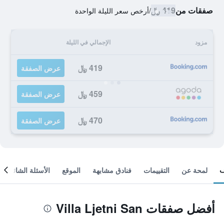
صفقات من
419 ﷼
/
أرخص سعر الليلة الواحدة
مزود
الإجمالي في الليلة
419 ﷼
عرض الصفقة
459 ﷼
عرض الصفقة
470 ﷼
عرض الصفقة
لمحة عن
التقييمات
فنادق مشابهة
الموقع
الأسئلة الشائعة
أفضل صفقات Villa Ljetni San