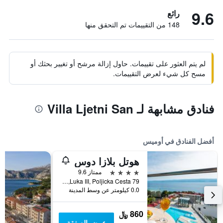
9.6
رائع
148 من التقييمات تم التحقق منها
لم يتم العثور على تقييمات. حاول إزالة مرشح أو تغيير بحثك أو
مسح كل شيء لعرض التقييمات.
فنادق مشابهة لـ Villa Ljetni San
أفضل الفنادق في أوميس
هوتل بلازا دوس
4 نجوم
ممتاز 9.6
Luka III, Poljicka Cesta 79, أوميس, كرواتيا
0.0 كيلومتر عن وسط المدينة
860 ﷼
عرض الصفقة