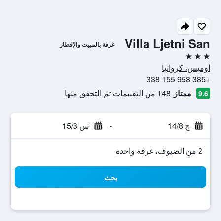
Villa Ljetni San
غرفة بالمبيت والإفطار
3 نجوم
أوميس، كرواتيا
+385 958 155 338
ممتاز
148 من التقييمات تم التحقق منها
9.6
ج 14/8
-
س 15/8
2 من الضيوف، غرفة واحدة
بحث