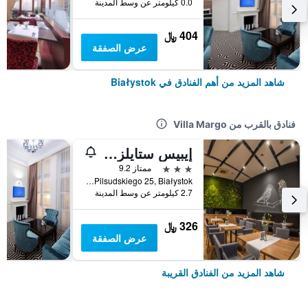
0.0 كيلومتر عن وسط المدينة
404 ﷼
عرض الصفقة
شاهد المزيد من أهم الفنادق في Białystok
فنادق بالقرب من Villa Margo
إيبيس ستايلز بياليستوك
3 نجوم
ممتاز 9.2
Aleja Pilsudskiego 25, Białystok, محافظة بودلسكي, بولندا
2.7 كيلومتر عن وسط المدينة
326 ﷼
عرض الصفقة
شاهد المزيد من الفنادق القريبة