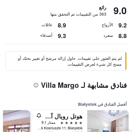
9.0
رائع
363 من التقييمات تم التحقق منها
8.9
9.2
الأزواج
عائلات
9.3
8.8
منفرد
أصدقاء
لم يتم العثور على تقييمات. حاول إزالة مرشح أو تغيير بحثك أو
مسح كل شيء لعرض التقييمات.
فنادق مشابهة لـ Villa Margo
أفضل الفنادق في Białystok
هوتل رويال آند سبا
5 نجوم
ممتاز 9.1
Rynek Kosciuszki 11, Białystok, محافظة بودلسكي, بولندا