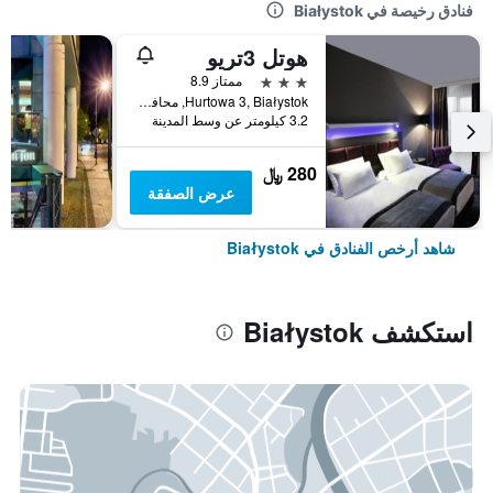
فنادق رخيصة في Białystok
هوتل 3تريو
3 نجوم
ممتاز 8.9
Hurtowa 3, Białystok, محافظة بودلسكي, بولندا
3.2 كيلومتر عن وسط المدينة
280 ﷼
عرض الصفقة
شاهد أرخص الفنادق في Białystok
استكشف Białystok