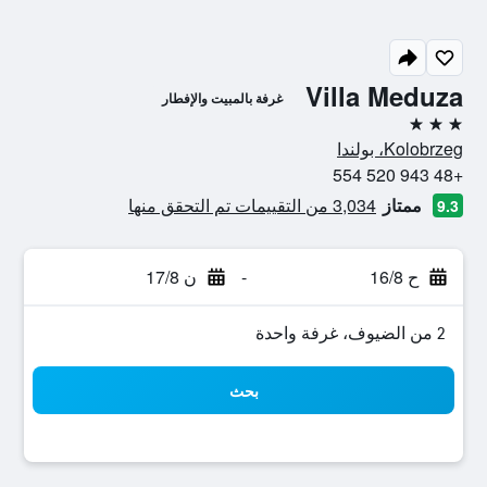
Villa Meduza
غرفة بالمبيت والإفطار
3 نجوم
Kolobrzeg، بولندا
+48 943 520 554
ممتاز
3,034 من التقييمات تم التحقق منها
9.3
ح 16/8
-
ن 17/8
2 من الضيوف، غرفة واحدة
بحث