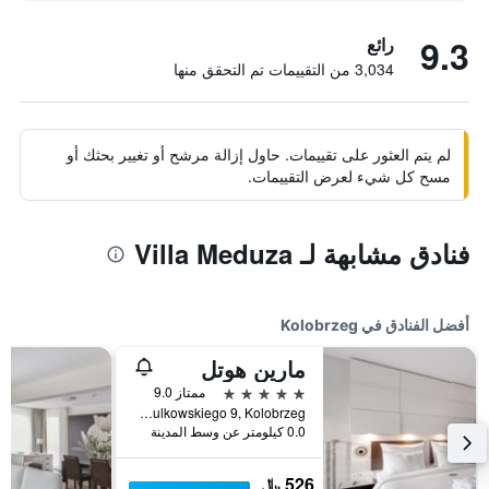
9.3
رائع
3,034 من التقييمات تم التحقق منها
لم يتم العثور على تقييمات. حاول إزالة مرشح أو تغيير بحثك أو
مسح كل شيء لعرض التقييمات.
فنادق مشابهة لـ Villa Meduza
أفضل الفنادق في Kolobrzeg
مارين هوتل
5 نجوم
ممتاز 9.0
ul. Sulkowskiego 9, Kolobrzeg, محافظة بوميرانيا الغربية, بولندا
0.0 كيلومتر عن وسط المدينة
526 ﷼