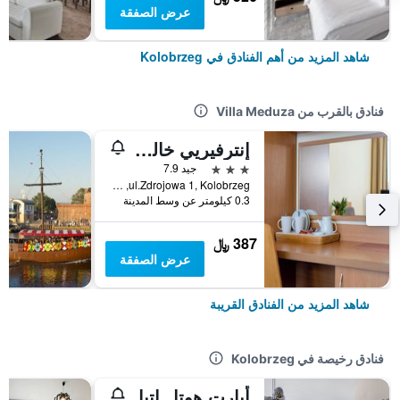
عرض الصفقة
شاهد المزيد من أهم الفنادق في Kolobrzeg
فنادق بالقرب من Villa Meduza
إنترفيريي خالكوزين ويذ كووبيجيغو
3 نجوم
جيد 7.9
ul.Zdrojowa 1, Kolobrzeg, محافظة بوميرانيا الغربية, بولندا
0.3 كيلومتر عن وسط المدينة
387 ﷼
عرض الصفقة
شاهد المزيد من الفنادق القريبة
فنادق رخيصة في Kolobrzeg
أبارت هوتل إتيا