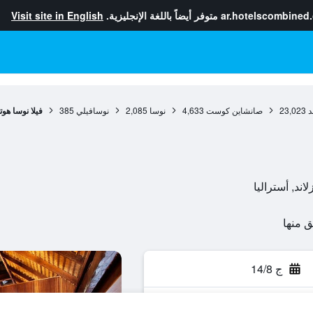
ar.hotelscombined
متوفر أيضاً باللغة الإنجليزية.
Visit site in English
د
23,023
صانشاين كوست
4,633
نوسا
2,085
نوسافيلي
385
فيلا نوسا هوت
ج 14/8