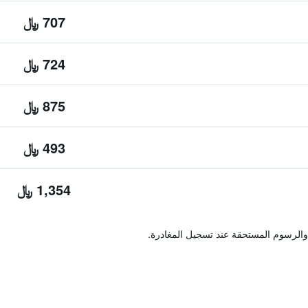
707 ﷼
724 ﷼
875 ﷼
493 ﷼
1,354 ﷼
والرسوم المستحقة عند تسجيل المغادرة.