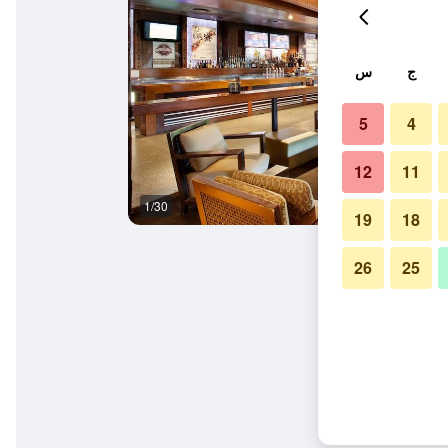
ج
س
5
4
12
11
1/30
بار
19
18
26
25