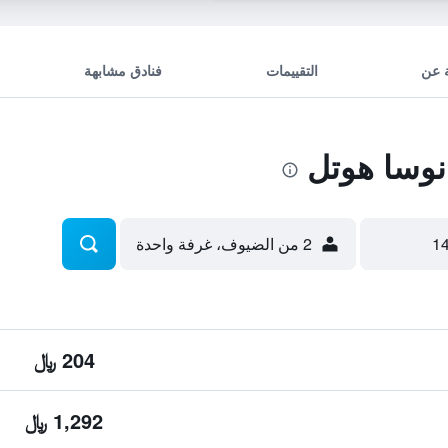
 عن
التقييمات
فنادق مشابهة
نوسا هوتل
2 من الضيوف، غرفة واحدة
204 ﷼
1,292 ﷼