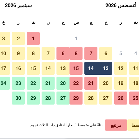
أغسطس 2026
سبتمبر 2026
ث
ث
ر
خ
ج
س
ح
ن
ث
ر
خ
3
2
1
1
لة الواحدة
10
9
8
7
6
8
7
6
5
4
بار
لي في الليلة
17
16
15
14
13
15
14
13
12
11
 ﷼
عرض الصفقة
24
23
22
21
20
22
21
20
19
18
30
29
28
27
29
28
27
26
25
صور لـ فيلا نوسا هوتل
 ﷼
عرض الصفقة
 ﷼
عرض الصفقة
سط
مرتفع
بناءً على متوسط أسعار الفنادق ذات الثلاث نجوم.