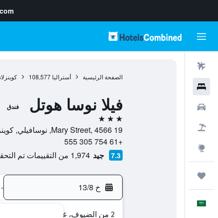
.com
رحلات طيران
الصفحة الرئيسية
أستراليا
108,577
كوينزلان
فنادق
فيلا نوسا هوتل
سيارات
فندق
3 نجوم
حزم العروض
19 Mary Street, 4566, نوسافيلي, كوينزلاند, أستراليا
+61 754 305 555
استكشاف
جيد
1,974 من التقييمات تم التحقق منها
7.3
رحلات
خ 13/8
-
العَرَبِيَّة
2 من الضيوف، غرفة واحدة