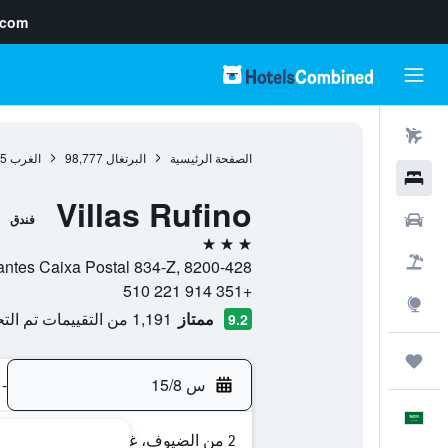
.com
رحلات طيران
الصفحة الرئيسية
البرتغال
98,777
الغرب
05
فنادق
Villas Rufino
سيارات
فندق
3 نجوم
حزم العروض
Rua Dos Mareantes Caixa Postal 834-Z, 8200-428, البوفير
+351 914 221 510
استكشاف
ممتاز
1,191 من التقييمات تم التحقق منها
9.2
رحلات
س 15/8
-
العَرَبِيَّة
2 من الضيوف، غرفة واحدة