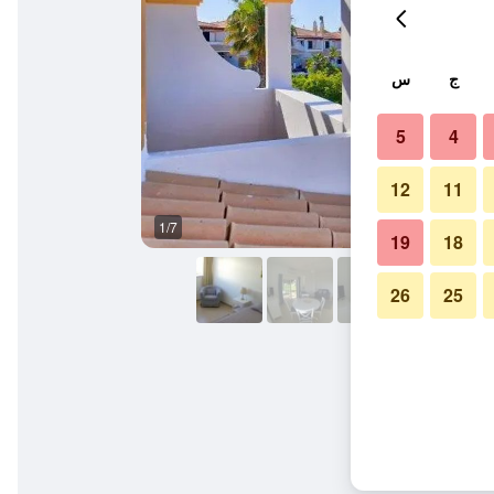
ج
س
5
4
12
11
1/7
غرفة نوم
19
18
26
25