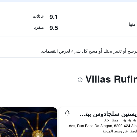
9.1
عائلات
9.5
منفرد
ة مرشح أو تغيير بحثك أو مسح كل شيء لعرض التقييمات.
ذا ويستين سلجادوس بيتش ريزورت، ألغارف
ممتاز 8.5
Herdade Dos Salgados, Rua Boca Da Alagoa, 8200-424 Albufeira, البوفيرا, منطقة فارو, البرتغال