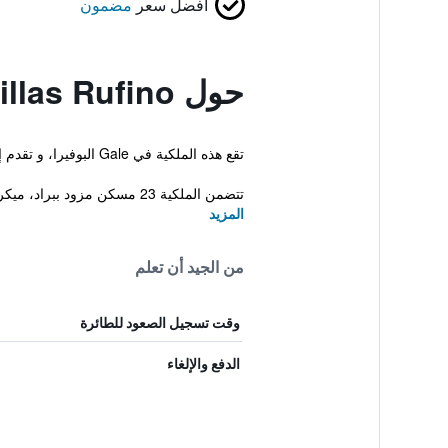
أفضل سعر
مضمون
حول Villas Rufino
تقع هذه الملكية في Gale البوفيرا، و تقدم إنترنت لاسلكي مجاني في الأماكن العامة، ملاعب تنس خارجية ومسبح خارجي. كما تقدم الملكية للنزلاء حديقة وساحة لعب.
تتضمن الملكية 23 مسكن مزود ببراد، ميكرووي...
المزيد
من الجيد أن تعلم
وقت تسجيل الصعود للطائرة
الدفع والإلغاء