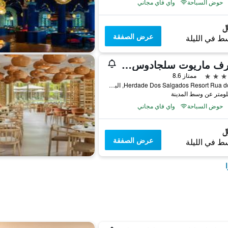
حوض السباحة
واي فاي مجاني
عرض الصفقة
ط في الليلة
ألغارف ماريوت سلجادوس جولف ريزورت آند سبا
ممتاز 8.6
Herdade Dos Salgados Resort Rua do Golf, البوفيرا, منطقة فارو, البرتغال
حوض السباحة
واي فاي مجاني
عرض الصفقة
ط في الليلة