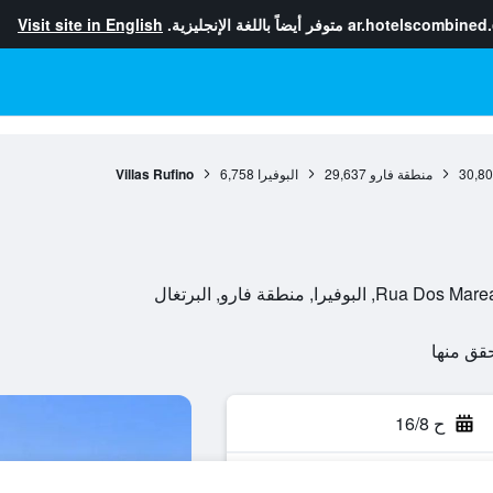
ar.hotelscombined
متوفر أيضاً باللغة الإنجليزية.
Visit site in English
30,8
منطقة فارو
29,637
البوفيرا
6,758
Villas Rufino
ا, منطقة فارو, البرتغال
ح 16/8