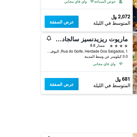
حوض السباحة
واي فاي مجاني
2,072 ﷼
عرض الصفقة
المتوسط في الليلة
ماريوت ريزيدنسيز سالجادوس ريزورت، ألجارفي
4 نجوم
ممتاز 8.8
Rua do Golfe, Herdade Dos Salgados, 1, البوفيرا, منطقة فارو, البرتغال
0.0 كيلومتر عن وسط المدينة
واي فاي مجاني
681 ﷼
عرض الصفقة
المتوسط في الليلة