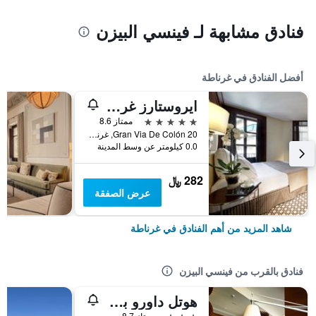
فنادق مشابهة لـ فينسي البيزن
أفضل الفنادق في غرناطة
ايروستارز غران فيا
5 نجوم
ممتاز 8.6
Gran Via De Colón 20, غرناطة, منطقة أندلوسيا, أسبانيا
0.0 كيلومتر عن وسط المدينة
282 ﷼
عرض الصفقة
شاهد المزيد من أهم الفنادق في غرناطة
فنادق بالقرب من فينسي البيزن
هوتل داورو بريمير
3 نجوم
ممتاز 8.7