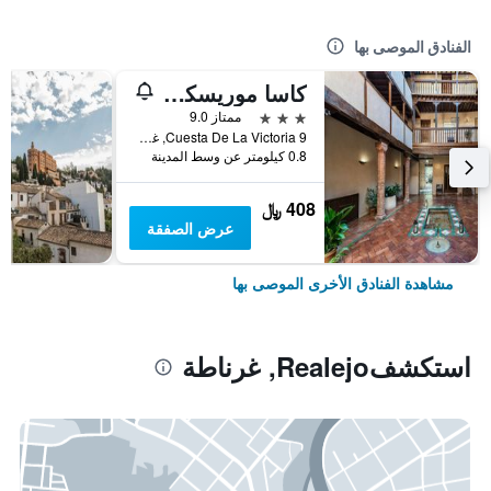
الفنادق الموصى بها
كاسا موريسكا هوتل بوتيك
3 نجوم
ممتاز 9.0
Cuesta De La Victoria 9, غرناطة, منطقة أندلوسيا, أسبانيا
0.8 كيلومتر عن وسط المدينة
408 ﷼
عرض الصفقة
مشاهدة الفنادق الأخرى الموصى بها
استكشفRealejo, غرناطة