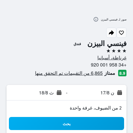
صور لـ فينسي البيزن
فينسي البيزن
فندق
4 نجوم
غرناطة، أسبانيا
+34 958 001 920
ممتاز
6,865 من التقييمات تم التحقق منها
8.9
ن 17/8
-
ث 18/8
2 من الضيوف، غرفة واحدة
بحث