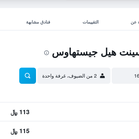
 عن
التقييمات
فنادق مشابهة
ينت هيل جيستهاوس
2 من الضيوف، غرفة واحدة
113 ﷼
115 ﷼