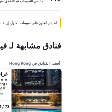
17 من التقييمات تم التحقق منها
لم يتم العثور على تقييمات. حاول إزال
فنادق مشابهة لـ 
أفضل الفنادق في Hong Kong
غران
5 نجوم
1 Harbour Road, Hong Kong, هونغ كونغ
0.0 كيلومتر عن وسط المدينة
1,173 ﷼
المتوس