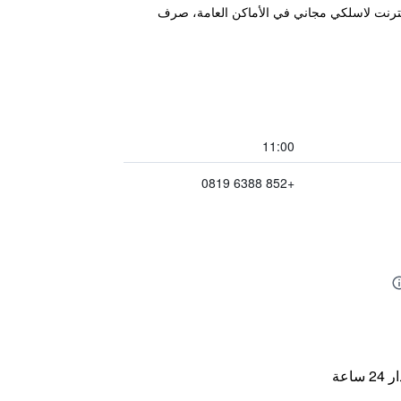
تسوى المفعمة بالحياة على بعد مجرد خمس دقائق من Tsim Sha Tsui Station، وتشمل إنترنت لاسلكي مجاني في الأماكن العامة، صرف
11:00
+852 6388 0819
اعة