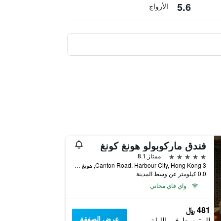
5.6
الأزواج
فندق ماركوبولو هونغ كونغ
5 نجوم
ممتاز 8.1
3 Canton Road, Harbour City, Hong Kong, هونغ كونغ
0.0 كيلومتر عن وسط المدينة
واي فاي مجاني
481 ﷼
عرض الصفقة
المتوسط في الليلة