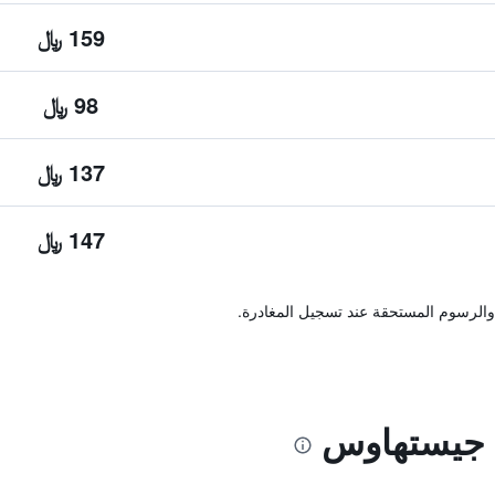
159 ﷼
98 ﷼
137 ﷼
147 ﷼
والرسوم المستحقة عند تسجيل المغادرة.
 جيستهاوس