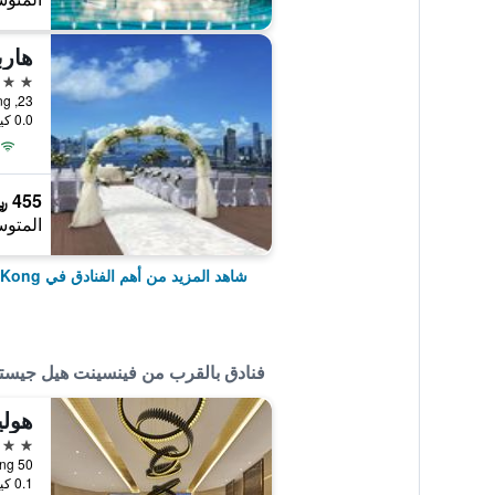
هارب
5 نجوم
23, Oil Street, North Point, Hong Kong, هونغ كونغ
0.0 كيلومتر عن وسط المدينة
455 ﷼
المتوس
شاهد المزيد من أهم الفنادق في Hong Kong
فنادق بالقرب من فينسينت هيل جيس
هولي
4 نجوم
0.1 كيلومتر عن وسط المدينة