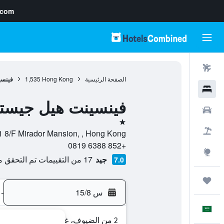
.com
رحلات طيران
الصفحة الرئيسية
Hong Kong
1,535
فينسي
فنادق
فينسينت هيل جيست
سيارات
نجمة واحدة
حزم العروض
A-11 8/F Mirador Mansion, , Hong Kong, هونغ
+852 6388 0819
استكشاف
جيد
17 من التقييمات تم التحقق منها
7.0
رحلات
س 15/8
-
العَرَبِيَّة
2 من الضيوف، غرفة واحدة