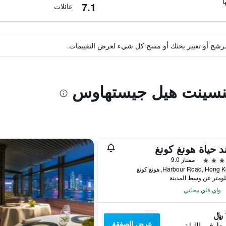
7.1
عائلات
ة مرشح أو تغيير بحثك أو مسح كل شيء لعرض التقييمات.
فينسينت هيل جيستهاوس
د حياة هونغ كونغ
ممتاز 9.0
واي فاي مجاني
عرض الصفقة
ط في الليلة