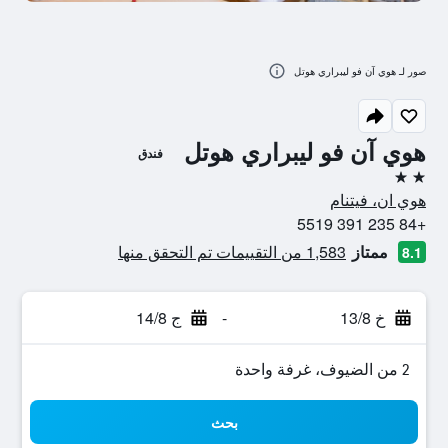
صور لـ هوي آن فو ليبراري هوتل
هوي آن فو ليبراري هوتل
فندق
2 نجمتين
هوي ان، فيتنام
+84 235 391 5519
ممتاز
1,583 من التقييمات تم التحقق منها
8.1
خ 13/8
-
ج 14/8
2 من الضيوف، غرفة واحدة
بحث