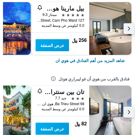
بيل مارينا هوي آن ريزورت
5 نجوم
ممتاز 9.3
127 Nguyen Phuc Tan Street, Cam Pho Ward, هوي ان, فيتنام
0.0 كيلومتر عن وسط المدينة
256 ﷼
عرض الصفقة
شاهد المزيد من أهم الفنادق في هوي ان
فنادق بالقرب من هوي آن فو ليبراري هوتل
تان بين سنترال هوتل
3 نجوم
جيد 7.7
98 Ba Trieu Street, هوي ان, فيتنام
0.0 كيلومتر عن وسط المدينة
82 ﷼
عرض الصفقة