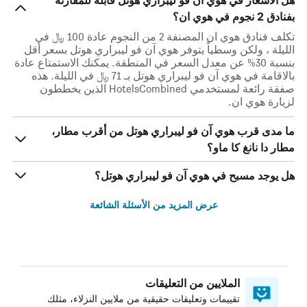
هل الأسعار في هوي آن فو ليبراري هوتل قابلة للمقارنة
بفنادق 2 نجوم في هوي ان؟
تكلف فنادق هوي ان المصنفة 2 من النجوم عادة 100 ﷼ في
الليلة ، ولكن وسطياً يتوفر هوي آن فو ليبراري هوتل بسعر أقل
بنسبة 30% عن معدل السعر في المنطقة. يمكنك الاستمتاع عادة
بالاقامة في هوي آن فو ليبراري هوتل بـ 71 ﷼ في الليلة. هذه
صفقة رائعة لمستخدمي HotelsCombined الذين يخططون
لزيارة هوي ان.
ما مدى قرب هوي آن فو ليبراري هوتل من أقرب مطار،
مطار دا نانغ كا ماو؟
هل يوجد مسبح في هوي آن فو ليبراري هوتل؟
عرض المزيد من الأسئلة الشائعة
الملايين من التعليقات
تقييمات وتعليقات حقيقية من ملايين النزلاء، مثلك