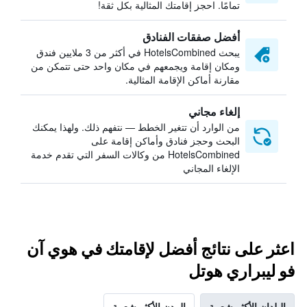
تمامًا. احجز إقامتك المثالية بكل ثقة!
أفضل صفقات الفنادق
يبحث HotelsCombined في أكثر من 3 ملايين فندق
ومكان إقامة ويجمعهم في مكان واحد حتى تتمكن من
مقارنة أماكن الإقامة المثالية.
إلغاء مجاني
من الوارد أن تتغير الخطط — نتفهم ذلك. ولهذا يمكنك
البحث وحجز فنادق وأماكن إقامة على
HotelsCombined من وكالات السفر التي تقدم خدمة
الإلغاء المجاني
اعثر على نتائج أفضل لإقامتك في هوي آن
فو ليبراري هوتل
البلدان الأكثر شعبية
المدن الأكثر شعبية