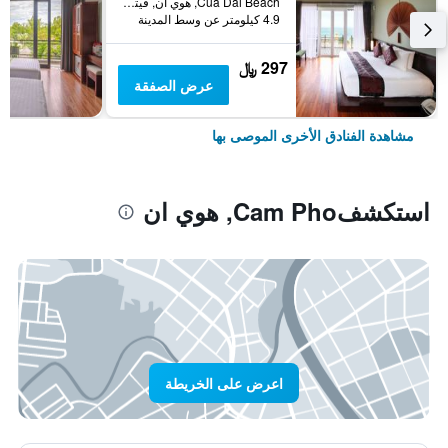
Cua Dai Beach, هوي ان, فيتنام
4.9 كيلومتر عن وسط المدينة
297 ﷼
عرض الصفقة
مشاهدة الفنادق الأخرى الموصى بها
استكشفCam Pho, هوي ان
اعرض على الخريطة